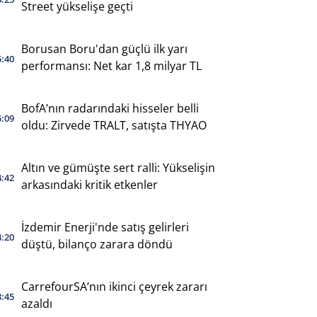
Street yükselişe geçti
Borusan Boru'dan güçlü ilk yarı
5:40
performansı: Net kar 1,8 milyar TL
BofA’nın radarındaki hisseler belli
5:09
oldu: Zirvede TRALT, satışta THYAO
Altın ve gümüşte sert ralli: Yükselişin
4:42
arkasındaki kritik etkenler
İzdemir Enerji'nde satış gelirleri
4:20
düştü, bilanço zarara döndü
CarrefourSA’nın ikinci çeyrek zararı
3:45
azaldı