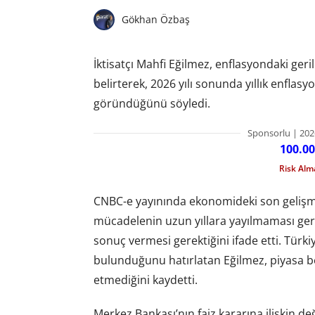
Gökhan Özbaş
İktisatçı Mahfi Eğilmez, enflasyondaki ger
belirterek, 2026 yılı sonunda yıllık enfla
göründüğünü söyledi.
Sponsorlu | 202
100.00
Risk Al
CNBC-e yayınında ekonomideki son gelişme
mücadelenin uzun yıllara yayılmaması gerek
sonuç vermesi gerektiğini ifade etti. Türki
bulunduğunu hatırlatan Eğilmez, piyasa bek
etmediğini kaydetti.
Merkez Bankası’nın faiz kararına ilişkin d