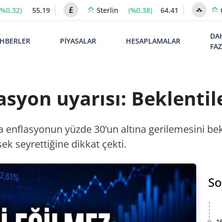
(%0.32)
55.19
(%0.38)
64.41
Sterlin
DA
HBERLER
PİYASALAR
HESAPLAMALAR
FA
asyon uyarısı: Beklentil
da enflasyonun yüzde 30’un altına gerilemesini be
ek seyrettiğine dikkat çekti.
So
1