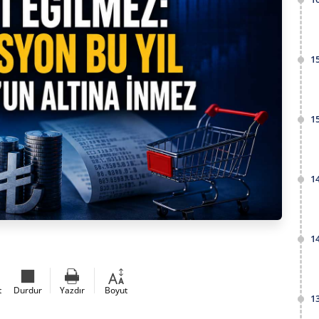
1
1
1
1
t
Durdur
Yazdır
Boyut
1