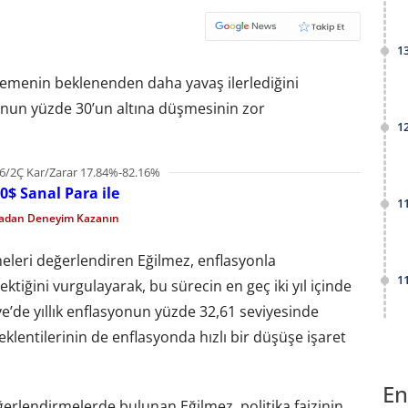
1
ilemenin beklenenden daha yavaş ilerlediğini
syonun yüzde 30’un altına düşmesinin zor
1
6/2Ç Kar/Zarar 17.84%-82.16%
0$ Sanal Para ile
1
madan Deneyim Kazanın
leri değerlendiren Eğilmez, enflasyonla
1
tiğini vurgulayarak, bu sürecin en geç iki yıl içinde
ye’de yıllık enflasyonun yüzde 32,61 seviyesinde
lentilerinin de enflasyonda hızlı bir düşüşe işaret
En
eğerlendirmelerde bulunan Eğilmez, politika faizinin