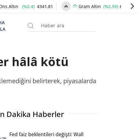
(%2.4)
4341.81
(%2.59)
6660.55
Ons Altın
Gram Altın
HA
ZLA
er hâlâ kötü
klemediğini belirterek, piyasalarda
n Dakika Haberler
Fed faiz beklentileri değişti: Wall
6:25