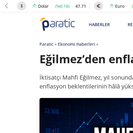
(%0.18)
47.71
Dolar
Euro
HABERLER
RE
Paratic
»
Ekonomi Haberleri
»
Eğilmez’den enfl
İktisatçı Mahfi Eğilmez, yıl sonun
enflasyon beklentilerinin hâlâ yüks