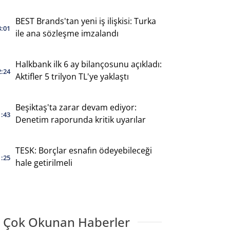
BEST Brands'tan yeni iş ilişkisi: Turka
3:01
ile ana sözleşme imzalandı
Halkbank ilk 6 ay bilançosunu açıkladı:
2:24
Aktifler 5 trilyon TL'ye yaklaştı
Beşiktaş'ta zarar devam ediyor:
1:43
Denetim raporunda kritik uyarılar
TESK: Borçlar esnafın ödeyebileceği
1:25
hale getirilmeli
 Çok Okunan Haberler