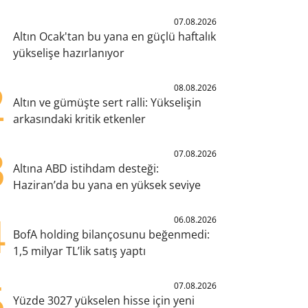
1
07.08.2026
Altın Ocak'tan bu yana en güçlü haftalık
yükselişe hazırlanıyor
2
08.08.2026
Altın ve gümüşte sert ralli: Yükselişin
arkasındaki kritik etkenler
3
07.08.2026
Altına ABD istihdam desteği:
Haziran’da bu yana en yüksek seviye
4
06.08.2026
BofA holding bilançosunu beğenmedi:
1,5 milyar TL’lik satış yaptı
5
07.08.2026
Yüzde 3027 yükselen hisse için yeni