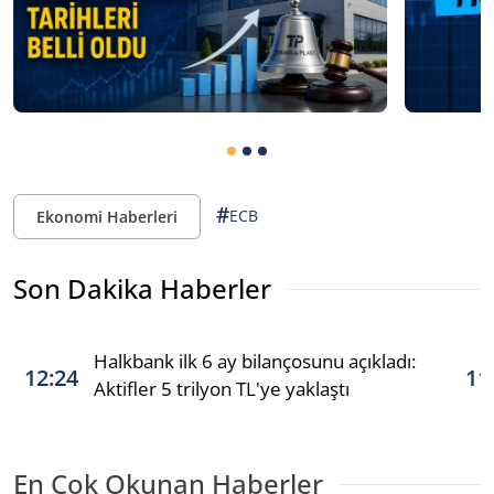
#
ECB
Ekonomi Haberleri
Son Dakika Haberler
Halkbank ilk 6 ay bilançosunu açıkladı:
12:24
11
Aktifler 5 trilyon TL'ye yaklaştı
En Çok Okunan Haberler