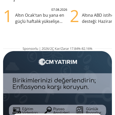
1
2
07.08.2026
Altın Ocak'tan bu yana en
Altına ABD istih
güçlü haftalık yükselişe
desteği: Haziran
hazırlanıyor
yana en yüksek s
Sponsorlu | 2026/2Ç Kar/Zarar 17.84%-82.16%