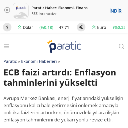
Paratic Haber: Ekonomi, Finans
İNDİR
RSS Interactive
(%0.18)
47.71
(%0.32)
Dolar
Euro
Paratic
»
Ekonomi Haberleri
»
ECB faizi artırdı: Enflasyon
tahminlerini yükseltti
Avrupa Merkez Bankası, enerji fiyatlarındaki yükselişin
enflasyonu kalıcı hale getirmesini önlemek amacıyla
politika faizlerini artırırken, önümüzdeki yıllara ilişkin
enflasyon tahminlerini de yukarı yönlü revize etti.