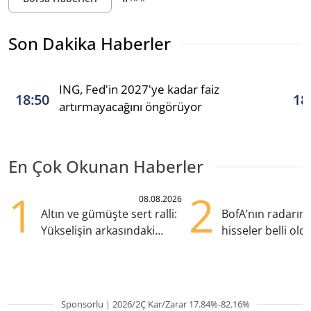
Son Dakika Haberler
ING, Fed'in 2027'ye kadar faiz
18:50
18
artırmayacağını öngörüyor
En Çok Okunan Haberler
1
2
08.08.2026
Altın ve gümüşte sert ralli:
BofA’nın radarın
Yükselişin arkasındaki
hisseler belli old
kritik etkenler
TRALT, satışta T
Sponsorlu | 2026/2Ç Kar/Zarar 17.84%-82.16%