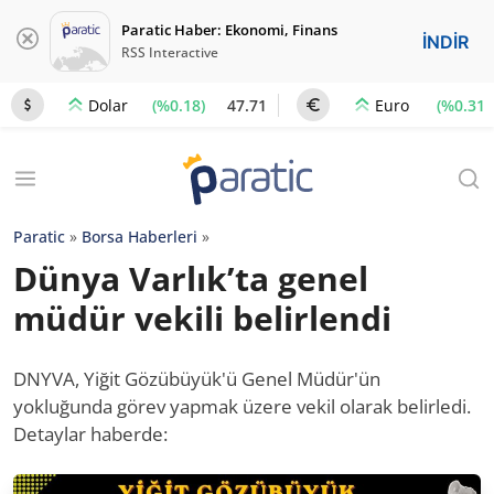
Paratic Haber: Ekonomi, Finans
İNDİR
RSS Interactive
(%0.18)
47.71
(%0.31)
Dolar
Euro
Paratic
»
Borsa Haberleri
»
Dünya Varlık’ta genel
müdür vekili belirlendi
DNYVA, Yiğit Gözübüyük'ü Genel Müdür'ün
yokluğunda görev yapmak üzere vekil olarak belirledi.
Detaylar haberde: