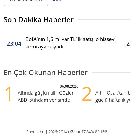
Son Dakika Haberler
BofA’nın 1,6 milyar TL’lik satışı o hisseyi
23:04
22
kırmızıya boyadı
En Çok Okunan Haberler
1
2
06.08.2026
Altında güçlü ralli: Gözler
Altın Ocak'tan b
ABD istihdam verisinde
güçlü haftalık yük
hazırlanıyor
Sponsorlu | 2026/2Ç Kar/Zarar 17.84%-82.16%