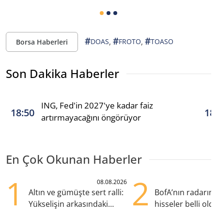
#
#
#
,
,
DOAS
FROTO
TOASO
Borsa Haberleri
Son Dakika Haberler
ING, Fed'in 2027'ye kadar faiz
18:50
18
artırmayacağını öngörüyor
En Çok Okunan Haberler
1
2
08.08.2026
Altın ve gümüşte sert ralli:
BofA’nın radarın
Yükselişin arkasındaki
hisseler belli old
kritik etkenler
TRALT, satışta T