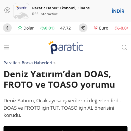
Paratic Haber: Ekonomi, Finans
İNDİR
RSS Interactive
(%0.01)
47.72
(%-0.04)
Dolar
Euro
Paratic
»
Borsa Haberleri
»
Deniz Yatırım’dan DOAS,
FROTO ve TOASO yorumu
Deniz Yatırım, Ocak ayı satış verilerini değerlendirdi.
DOAS ve FROTO için TUT, TOASO için AL önerisini
korudu.