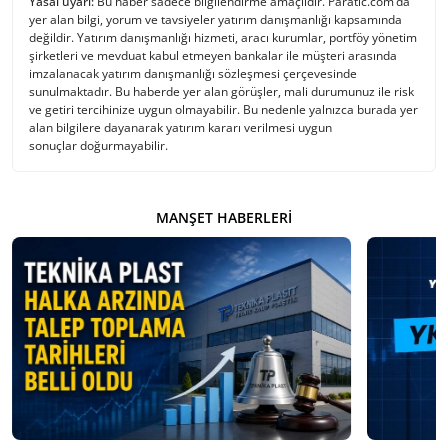
Yasal uyarı:
Bu haber sadece bilgilendirme amaçlıdır. Paratic.com’da
yer alan bilgi, yorum ve tavsiyeler yatırım danışmanlığı kapsamında
değildir. Yatırım danışmanlığı hizmeti, aracı kurumlar, portföy yönetim
şirketleri ve mevduat kabul etmeyen bankalar ile müşteri arasında
imzalanacak yatırım danışmanlığı sözleşmesi çerçevesinde
sunulmaktadır. Bu haberde yer alan görüşler, mali durumunuz ile risk
ve getiri tercihinize uygun olmayabilir. Bu nedenle yalnızca burada yer
alan bilgilere dayanarak yatırım kararı verilmesi uygun
sonuçlar doğurmayabilir.
MANŞET HABERLERI