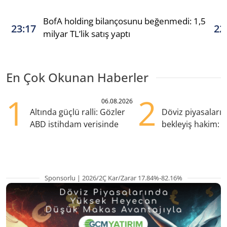
BofA holding bilançosunu beğenmedi: 1,5
23:17
22
milyar TL’lik satış yaptı
En Çok Okunan Haberler
1
2
06.08.2026
Altında güçlü ralli: Gözler
Döviz piyasaları
ABD istihdam verisinde
bekleyiş hakim: Y
pozisyondan kaçı
Sponsorlu | 2026/2Ç Kar/Zarar 17.84%-82.16%