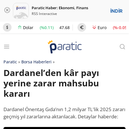
Paratic Haber: Ekonomi, Finans
İNDİR
RSS Interactive
(%0.11)
47.68
(%-0.05)
Dolar
Euro
Paratic
»
Borsa Haberleri
»
Dardanel’den kâr payı
yerine zarar mahsubu
kararı
Dardanel Önentaş Gıda’nın 1,2 milyar TL'lik 2025 zararı
geçmiş yıl zararlarına aktarılacak. Detaylar haberde: