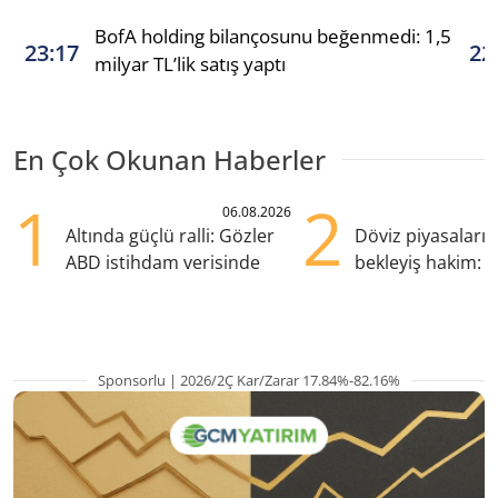
BofA holding bilançosunu beğenmedi: 1,5
23:17
22
milyar TL’lik satış yaptı
En Çok Okunan Haberler
1
2
06.08.2026
Altında güçlü ralli: Gözler
Döviz piyasaları
ABD istihdam verisinde
bekleyiş hakim: Y
pozisyondan kaçı
Sponsorlu | 2026/2Ç Kar/Zarar 17.84%-82.16%