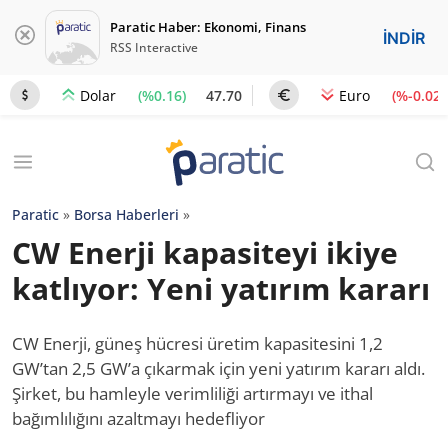
Paratic Haber: Ekonomi, Finans
İNDİR
RSS Interactive
(%0.16)
47.70
(%-0.02)
Dolar
Euro
Paratic
»
Borsa Haberleri
»
CW Enerji kapasiteyi ikiye
katlıyor: Yeni yatırım kararı
CW Enerji, güneş hücresi üretim kapasitesini 1,2
GW’tan 2,5 GW’a çıkarmak için yeni yatırım kararı aldı.
Şirket, bu hamleyle verimliliği artırmayı ve ithal
bağımlılığını azaltmayı hedefliyor