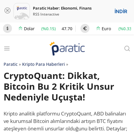
Paratic Haber: Ekonomi, Finans
İNDİR
RSS Interactive
(%0.15)
47.70
(%0.33)
Dolar
Euro
Paratic
»
Kripto Para Haberleri
»
CryptoQuant: Dikkat,
Bitcoin Bu 2 Kritik Unsur
Nedeniyle Uçuşta!
Kripto analitik platformu CryptoQuant, ABD balinaları
ve kurumsal Bitcoin alımlarındaki artışın BTC fiyatını
ateşleyen önemli unsurlar olduğunu belirtti. Detaylar;