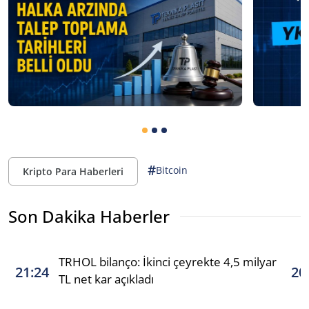
#
Bitcoin
Kripto Para Haberleri
Son Dakika Haberler
TRHOL bilanço: İkinci çeyrekte 4,5 milyar
21:24
20
TL net kar açıkladı