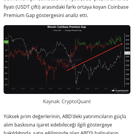
fiyatı (USDT çifti) arasındaki farkı ortaya koyan Coinbase
Premium Gap göstergesini analiz etti.
Kaynak: CryptoQuant
Yüksek prim değerlerinin, ABD’deki yatırımcıların güçlü
alım baskısına işaret edebileceği ilgili göstergeye
bakıldığında, satış eğiliminde olan ABD’li balinaların