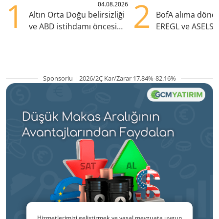
1
2
04.08.2026
Altın Orta Doğu belirsizliği
BofA alıma dönd
ve ABD istihdamı öncesi
EREGL ve ASELS 
yükselişte
eklendi
Sponsorlu | 2026/2Ç Kar/Zarar 17.84%-82.16%
Hizmetlerimizi geliştirmek ve yasal mevzuata uygun