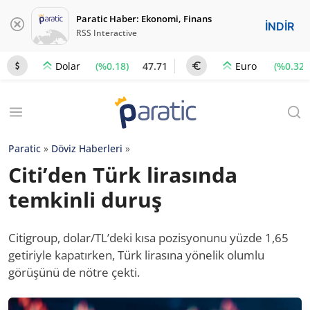
Paratic Haber: Ekonomi, Finans
İNDİR
RSS Interactive
(%0.18)
47.71
(%0.32)
Dolar
Euro
Paratic
»
Döviz Haberleri
»
Citi’den Türk lirasında
temkinli duruş
Citigroup, dolar/TL’deki kısa pozisyonunu yüzde 1,65
getiriyle kapatırken, Türk lirasına yönelik olumlu
görüşünü de nötre çekti.