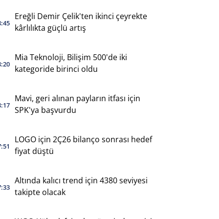
Ereğli Demir Çelik'ten ikinci çeyrekte
8:45
kârlılıkta güçlü artış
Mia Teknoloji, Bilişim 500'de iki
8:20
kategoride birinci oldu
Mavi, geri alınan payların itfası için
8:17
SPK'ya başvurdu
LOGO için 2Ç26 bilanço sonrası hedef
7:51
fiyat düştü
Altında kalıcı trend için 4380 seviyesi
7:33
takipte olacak