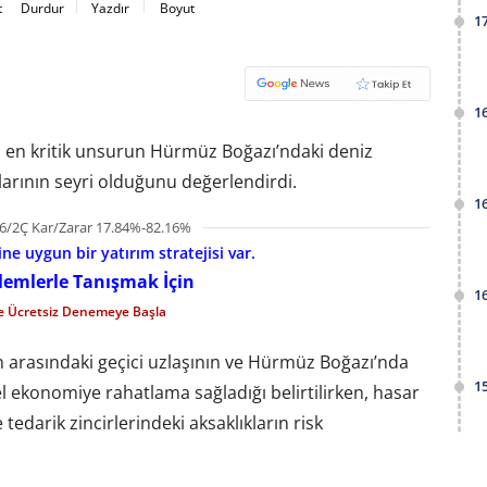
t
Durdur
Yazdır
Boyut
1
1
 en kritik unsurun Hürmüz Boğazı’ndaki deniz
atlarının seyri olduğunu değerlendirdi.
1
6/2Ç Kar/Zarar 17.84%-82.16%
e uygun bir yatırım stratejisi var.
şlemlerle Tanışmak İçin
1
le Ücretsiz Denemeye Başla
n arasındaki geçici uzlaşının ve Hürmüz Boğazı’nda
1
l ekonomiye rahatlama sağladığı belirtilirken, hasar
 tedarik zincirlerindeki aksaklıkların risk