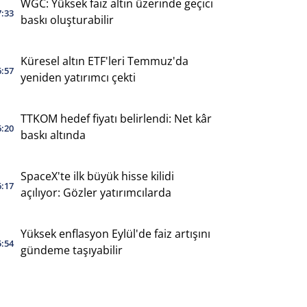
WGC: Yüksek faiz altın üzerinde geçici
7:33
baskı oluşturabilir
Küresel altın ETF'leri Temmuz'da
6:57
yeniden yatırımcı çekti
TTKOM hedef fiyatı belirlendi: Net kâr
6:20
baskı altında
SpaceX'te ilk büyük hisse kilidi
6:17
açılıyor: Gözler yatırımcılarda
Yüksek enflasyon Eylül'de faiz artışını
5:54
gündeme taşıyabilir