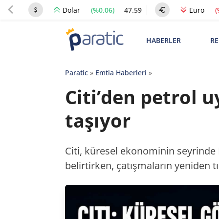
(%0.06)
47.59
(
Dolar
Euro
HABERLER
RE
Paratic
»
Emtia Haberleri
»
Citi’den petrol 
taşıyor
Citi, küresel ekonominin seyrinde H
belirtirken, çatışmaların yeniden 