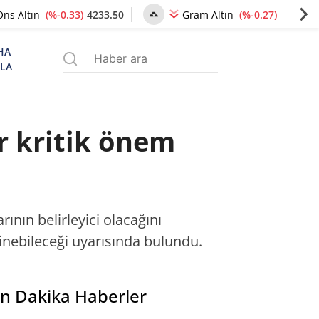
(%-0.33)
4233.50
(%-0.27)
6478.62
Ons Altın
Gram Altın
HA
ZLA
ir kritik önem
ının belirleyici olacağını
inebileceği uyarısında bulundu.
n Dakika Haberler