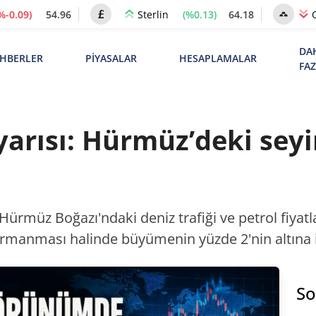
%-0.09)
54.96
(%0.13)
64.18
Sterlin
DA
HBERLER
PİYASALAR
HESAPLAMALAR
FA
uyarısı: Hürmüz’deki sey
ürmüz Boğazı'ndaki deniz trafiği ve petrol fiyatlar
tırmanması halinde büyümenin yüzde 2'nin altına 
So