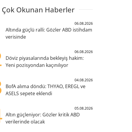
 Çok Okunan Haberler
1
06.08.2026
Altında güçlü ralli: Gözler ABD istihdam
verisinde
2
06.08.2026
Döviz piyasalarında bekleyiş hakim:
Yeni pozisyondan kaçınılıyor
3
04.08.2026
BofA alıma döndü: THYAO, EREGL ve
ASELS sepete eklendi
4
05.08.2026
Altın güçleniyor: Gözler kritik ABD
verilerinde olacak