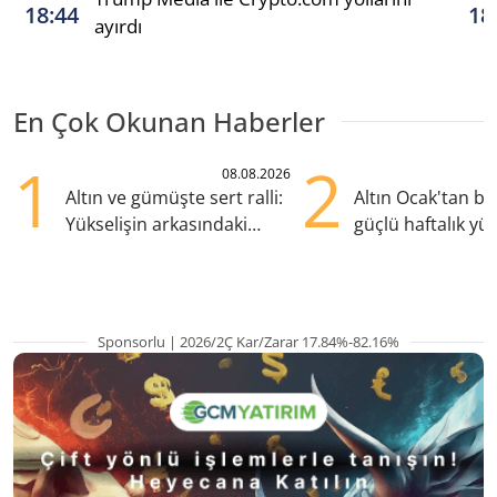
18:44
18
ayırdı
En Çok Okunan Haberler
1
2
08.08.2026
Altın ve gümüşte sert ralli:
Altın Ocak'tan b
Yükselişin arkasındaki
güçlü haftalık yük
kritik etkenler
hazırlanıyor
Sponsorlu | 2026/2Ç Kar/Zarar 17.84%-82.16%