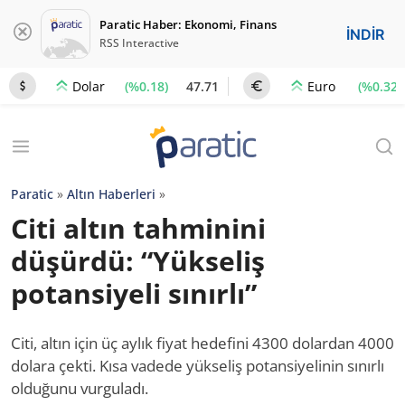
Paratic Haber: Ekonomi, Finans
İNDİR
RSS Interactive
(%0.18)
47.71
(%0.32)
Dolar
Euro
Paratic
»
Altın Haberleri
»
Citi altın tahminini
düşürdü: “Yükseliş
potansiyeli sınırlı”
Citi, altın için üç aylık fiyat hedefini 4300 dolardan 4000
dolara çekti. Kısa vadede yükseliş potansiyelinin sınırlı
olduğunu vurguladı.