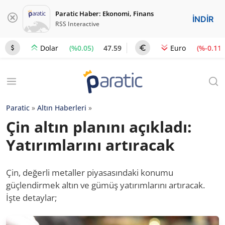
Paratic Haber: Ekonomi, Finans
İNDİR
RSS Interactive
(%0.05)
47.59
(%-0.11)
Dolar
Euro
Paratic
»
Altın Haberleri
»
Çin altın planını açıkladı:
Yatırımlarını artıracak
Çin, değerli metaller piyasasındaki konumu
güçlendirmek altın ve gümüş yatırımlarını artıracak.
İşte detaylar;