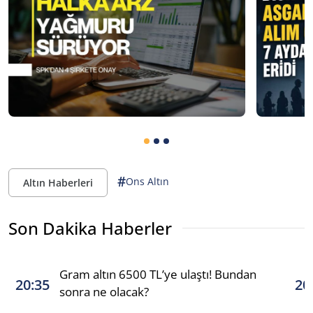
#
Ons Altın
Altın Haberleri
Son Dakika Haberler
Gram altın 6500 TL’ye ulaştı! Bundan
20:35
20
sonra ne olacak?