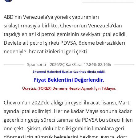
ABD’nin Venezuela’ya yönelik yaptırımları
sıkılaştırmasıyla birlikte, Chevron’un Venezuela’dan
taşıdığı en az iki petrol gemisinin sevkiyatı iptal edildi.
Devlete ait petrol şirketi PDVSA, ödeme belirsizlikleri
nedeniyle ihracat izinlerini geri çekti.
Sponsorlu | 2026/2Ç Kar/Zarar 17.84%-82.16%
Ekonomi Haberleri fiyatlar üzerinde direkt etkili.
Fiyat Beklentini Değerlendir.
Ücretsiz (FOREX) Deneme Hesabı Açmak İçin Tıklayın.
Chevron’un 2022’de aldığı bireysel ihracat lisansı, Mart
ayında iptal edilmişti. Her ne kadar Mayıs sonuna kadar
geçerli bir geçiş süreci tanınsa da PDVSA bu süreci fiilen
öne çekti. Şirket, dolu olan iki geminin limanlara geri
dönmesi için gümrük belgelerini bekliyor. Ayrıca, dört