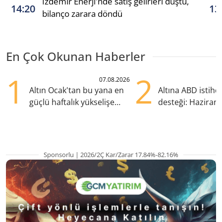
İzdemir Enerji'nde satış gelirleri düştü,
14:20
13
bilanço zarara döndü
En Çok Okunan Haberler
1
2
07.08.2026
Altın Ocak'tan bu yana en
Altına ABD istih
güçlü haftalık yükselişe
desteği: Haziran
hazırlanıyor
yana en yüksek s
Sponsorlu | 2026/2Ç Kar/Zarar 17.84%-82.16%