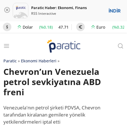
Paratic Haber: Ekonomi, Finans
İNDİR
RSS Interactive
(%0.18)
47.71
(%0.32)
Dolar
Euro
Paratic
»
Ekonomi Haberleri
»
Chevron’un Venezuela
petrol sevkiyatına ABD
freni
Venezuela'nın petrol şirketi PDVSA, Chevron
tarafından kiralanan gemilere yönelik
yetkilendirmeleri iptal etti