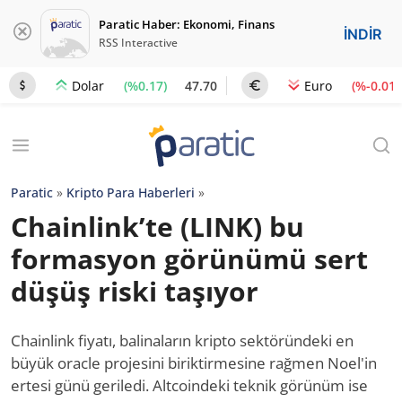
Paratic Haber: Ekonomi, Finans
İNDİR
RSS Interactive
(%0.17)
47.70
(%-0.01)
Dolar
Euro
Paratic
»
Kripto Para Haberleri
»
Chainlink’te (LINK) bu
formasyon görünümü sert
düşüş riski taşıyor
Chainlink fiyatı, balinaların kripto sektöründeki en
büyük oracle projesini biriktirmesine rağmen Noel'in
ertesi günü geriledi. Altcoindeki teknik görünüm ise