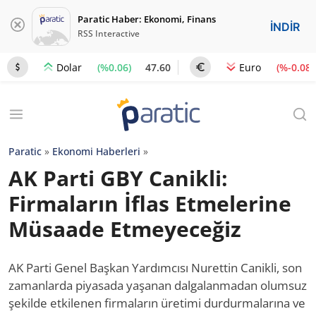
Paratic Haber: Ekonomi, Finans
İNDİR
RSS Interactive
(%0.06)
47.60
(%-0.08)
Dolar
Euro
Paratic
»
Ekonomi Haberleri
»
AK Parti GBY Canikli:
Firmaların İflas Etmelerine
Müsaade Etmeyeceğiz
AK Parti Genel Başkan Yardımcısı Nurettin Canikli, son
zamanlarda piyasada yaşanan dalgalanmadan olumsuz
şekilde etkilenen firmaların üretimi durdurmalarına ve