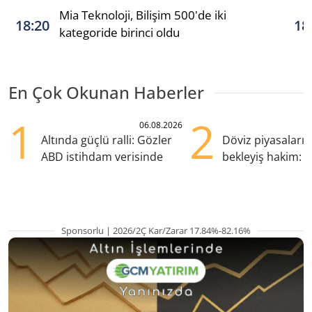
Mia Teknoloji, Bilişim 500'de iki
18:20
18
kategoride birinci oldu
En Çok Okunan Haberler
1
2
06.08.2026
Altında güçlü ralli: Gözler
Döviz piyasaları
ABD istihdam verisinde
bekleyiş hakim: Y
pozisyondan kaçı
Sponsorlu | 2026/2Ç Kar/Zarar 17.84%-82.16%