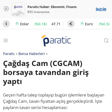
Paratic Haber: Ekonomi, Finans
İNDİR
RSS Interactive
(%0.18)
47.71
(%0.32)
Dolar
Euro
Paratic
»
Borsa Haberleri
»
Çağdaş Cam (CGCAM)
borsaya tavandan giriş
yaptı
Geçen hafta talep toplayıp bugün işlemlere başlayan
Çağdaş Cam, tavan fiyattan açılış gerçekleştirdi. İşte
payların tavan serisi hesaplaması: