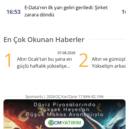
E-Data'nın ilk yarı geliri geriledi: Şirket
16:53
16
zarara döndü
En Çok Okunan Haberler
1
2
07.08.2026
Altın Ocak'tan bu yana en
Altın ve gümüşte s
güçlü haftalık yükselişe
Yükselişin arkası
hazırlanıyor
kritik etkenler
Sponsorlu | 2026/2Ç Kar/Zarar 17.84%-82.16%