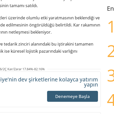
sinin tamamı satıldı.
En
etleri üzerinde olumlu etki yaratmasının beklendiği ve
lde edilmesinin öngörüldüğü belirtildi. Kar rakamının
ının netleşmesi bekleniyor.
 ve tedarik zinciri alanındaki bu iştirakini tamamen
k ise küresel lojistik pazarındaki varlığını
6/2Ç Kar/Zarar 17.84%-82.16%
iye’nin dev şirketlerine
kolayca yatırım
yapın
Denemeye Başla