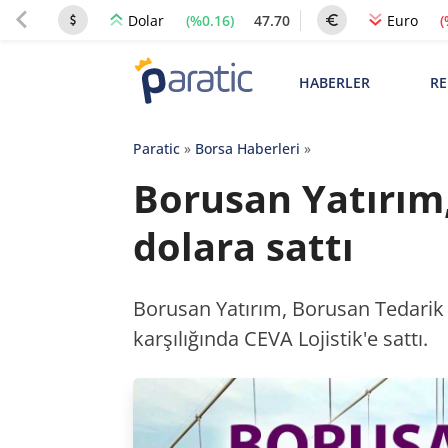
(%0.16)
47.70
(
Dolar
Euro
HABERLER
RE
Paratic
»
Borsa Haberleri
»
Borusan Yatırım, 
dolara sattı
Borusan Yatırım, Borusan Tedarik Z
karşılığında CEVA Lojistik'e sattı.