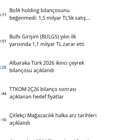
BofA holding bilançosunu
3:17
beğenmedi: 1,5 milyar TL’lik satış
yaptı
Bulls Girişim (BULGS) yılın ilk
2:51
yarısında 1,1 milyar TL zarar etti
Albaraka Türk 2026 ikinci çeyrek
2:25
bilançosu açıklandı
TTKOM 2Ç26 bilanço sonrası
1:44
açıklanan hedef fiyatlar
Çitlekçi Mağazacılık halka arz tarihleri
1:10
açıklandı