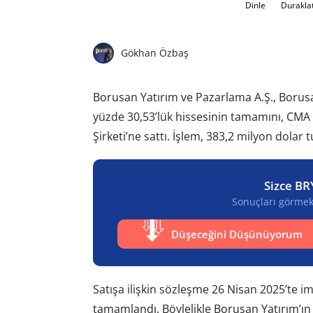
Dinle
Durakla
Gökhan Özbaş
Borusan Yatırım ve Pazarlama A.Ş., Borusan
yüzde 30,53’lük hissesinin tamamını, CMA 
Şirketi’ne sattı. İşlem, 383,2 milyon dolar
Sizce BR
Sonuçları görmek 
Düşeceğini Düşünüyorum
Satışa ilişkin sözleşme 26 Nisan 2025’te im
tamamlandı. Böylelikle Borusan Yatırım’ın ş