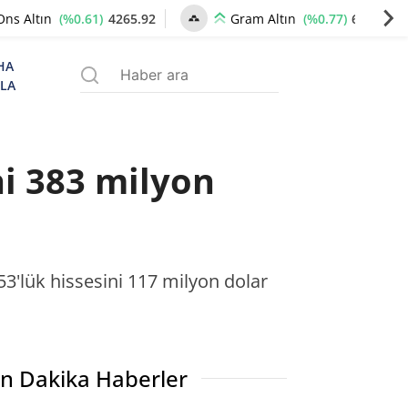
(%0.61)
4265.92
(%0.77)
6542.85
Ons Altın
Gram Altın
HA
ZLA
ni 383 milyon
53'lük hissesini 117 milyon dolar
n Dakika Haberler