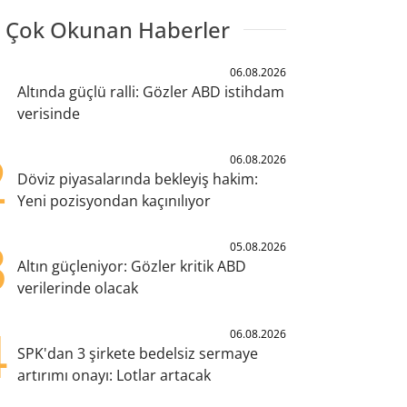
 Çok Okunan Haberler
1
06.08.2026
Altında güçlü ralli: Gözler ABD istihdam
verisinde
2
06.08.2026
Döviz piyasalarında bekleyiş hakim:
Yeni pozisyondan kaçınılıyor
3
05.08.2026
Altın güçleniyor: Gözler kritik ABD
verilerinde olacak
4
06.08.2026
SPK'dan 3 şirkete bedelsiz sermaye
artırımı onayı: Lotlar artacak