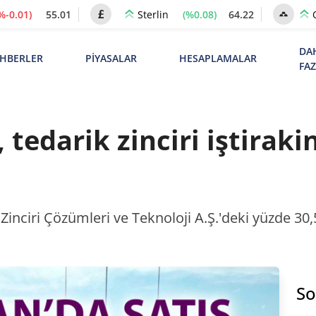
%-0.01)
55.01
(%0.08)
64.22
Sterlin
DA
HBERLER
PİYASALAR
HESAPLAMALAR
FA
tedarik zinciri iştiraki
inciri Çözümleri ve Teknoloji A.Ş.'deki yüzde 30,
So