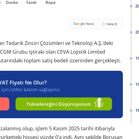
t
Durdur
Yazdır
Boyut
2
2
 Tedarik Zinciri Çözümleri ve Teknoloji A.Ş.’deki
CGM Grubu iştiraki olan CEVA Lojistik Limited
1
 tutarındaki toplam satış bedeli üzerinden gerçekleşti.
YAT Fiyatı Ne Olur?
1
için lütfen katılım sağlayınız.
Yükseleceğini Düşünüyorum
1
zalanmış olup, işlem 5 Kasım 2025 tarihi itibarıyla
irketteki hissesi yüzde 0’a indi. Aynı şekilde Borusan