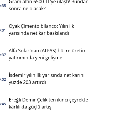
Gram altın 6500 TL’ye ulaştı! Bundan
0:35
sonra ne olacak?
Oyak Çimento bilanço: Yılın ilk
0:01
yarısında net kar baskılandı
Alfa Solar'dan (ALFAS) hücre üretim
9:37
yatırımında yeni gelişme
İsdemir yılın ilk yarısında net karını
9:02
yüzde 203 artırdı
Ereğli Demir Çelik'ten ikinci çeyrekte
8:45
kârlılıkta güçlü artış