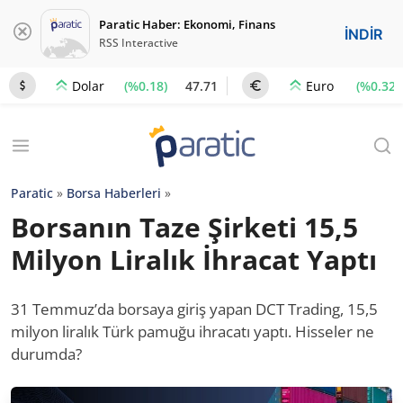
Paratic Haber: Ekonomi, Finans
İNDİR
RSS Interactive
(%0.18)
47.71
(%0.32)
Dolar
Euro
Paratic
»
Borsa Haberleri
»
Borsanın Taze Şirketi 15,5
Milyon Liralık İhracat Yaptı
31 Temmuz’da borsaya giriş yapan DCT Trading, 15,5
milyon liralık Türk pamuğu ihracatı yaptı. Hisseler ne
durumda?