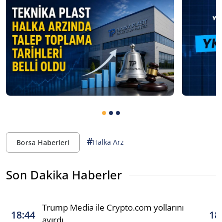
#
Halka Arz
Borsa Haberleri
Son Dakika Haberler
Trump Media ile Crypto.com yollarını
18:44
18
ayırdı