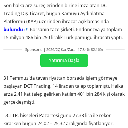
Son halka arz süreçlerinden birine imza atan DCT
Trading Dış Ticaret, bugün Kamuyu Aydınlatma
Platformu (KAP) üzerinden ihracat açıklamasında
bulundu
. Borsanın taze şirketi, Endonezya’ya toplam
15 milyon 486 bin 250 liralık Türk pamuğu ihracatı yaptı.
Sponsorlu | 2026/2Ç Kar/Zarar 17.84%-82.16%
Yatırıma Başla
31 Temmuz’da tavan fiyattan borsada işlem görmeye
başlayan DCT Trading, 14 liradan talep toplamıştı. Halka
arza 2,41 kat talep gelirken katılım 401 bin 284 kişi olarak
gerçekleşmişti.
DCTTR, hisseleri Pazartesi günü 27,38 lira ile rekor
kırarken bugün 24,02 – 25,32 aralığında fiyatlanıyor.