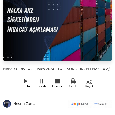
HABER GİRİŞ
14 Ağustos 2024 11:42
SON GÜNCELLEME
14 Ağus
Dinle
Duraklat
Durdur
Yazdır
Boyut
Nesrin Zaman