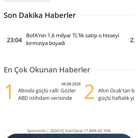
Son Dakika Haberler
BofA’nın 1,6 milyar TL’lik satışı o hisseyi
23:04
22
kırmızıya boyadı
En Çok Okunan Haberler
1
2
06.08.2026
Altında güçlü ralli: Gözler
Altın Ocak'tan b
ABD istihdam verisinde
güçlü haftalık yük
hazırlanıyor
Sponsorlu | 2026/2Ç Kar/Zarar 17.84%-82.16%