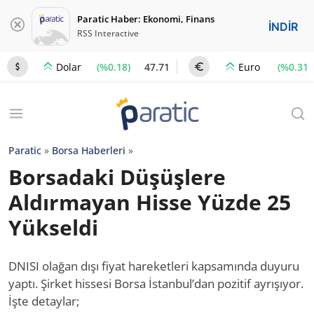
Paratic Haber: Ekonomi, Finans
İNDİR
RSS Interactive
(%0.18)
47.71
(%0.31)
Dolar
Euro
Paratic
»
Borsa Haberleri
»
Borsadaki Düşüşlere
Aldırmayan Hisse Yüzde 25
Yükseldi
DNISI olağan dışı fiyat hareketleri kapsamında duyuru
yaptı. Şirket hissesi Borsa İstanbul’dan pozitif ayrışıyor.
İşte detaylar;