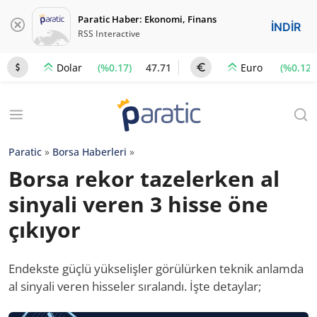
Paratic Haber: Ekonomi, Finans
İNDİR
RSS Interactive
(%0.17)
47.71
(%0.12)
Dolar
Euro
Paratic
»
Borsa Haberleri
»
Borsa rekor tazelerken al
sinyali veren 3 hisse öne
çıkıyor
Endekste güçlü yükselişler görülürken teknik anlamda
al sinyali veren hisseler sıralandı. İşte detaylar;