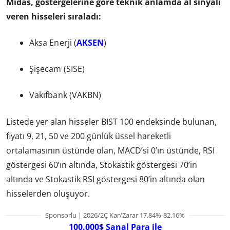
Midas, göstergelerine göre teknik anlamda al sinyali
veren hisseleri sıraladı:
Aksa Enerji (
AKSEN
)
Şişecam (SISE)
Vakıfbank (VAKBN)
Listede yer alan hisseler BIST 100 endeksinde bulunan,
fiyatı 9, 21, 50 ve 200 günlük üssel hareketli
ortalamasının üstünde olan, MACD’si 0’ın üstünde, RSI
göstergesi 60’ın altında, Stokastik göstergesi 70’in
altında ve Stokastik RSI göstergesi 80’in altında olan
hisselerden oluşuyor.
Sponsorlu | 2026/2Ç Kar/Zarar 17.84%-82.16%
100.000$ Sanal Para ile