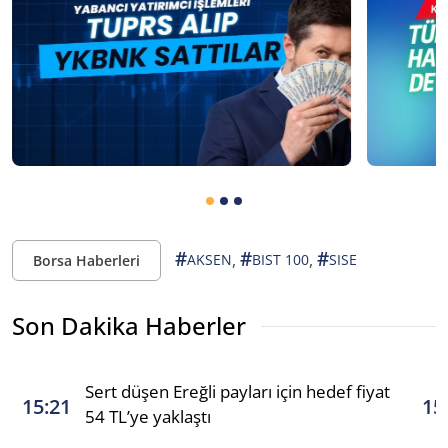
#
#
#
,
,
AKSEN
BIST 100
SISE
Borsa Haberleri
Son Dakika Haberler
Sert düşen Ereğli payları için hedef fiyat
15:21
15
54 TL’ye yaklaştı