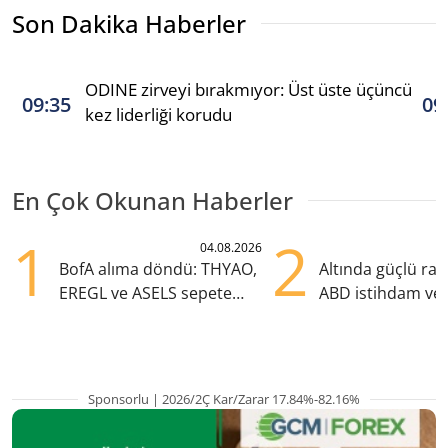
Son Dakika Haberler
ODINE zirveyi bırakmıyor: Üst üste üçüncü
09:35
09
kez liderliği korudu
En Çok Okunan Haberler
1
2
04.08.2026
BofA alıma döndü: THYAO,
Altında güçlü rall
EREGL ve ASELS sepete
ABD istihdam ver
eklendi
Sponsorlu | 2026/2Ç Kar/Zarar 17.84%-82.16%