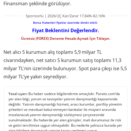
Finansman şeklinde görülüyor.
Sponsorlu | 2026/2Ç Kar/Zarar 17.84%-82.16%
Borsa Haberleri fiyatlar üzerinde direkt etkili.
Fiyat Beklentini Değerlendir.
Ücretsiz (FOREX) Deneme Hesabı Açmak İçin Tıklayın.
Net alıcı 5 kurumun alış toplamı 5,9 milyar TL
civarındayken, net satıcı 5 kurumun satış toplamı 11,3
milyar TL’nin üzerinde bulunuyor. Spot para çıkışı ise 5,5
milyar TL’ye yakın seyrediyor.
Yasal uyarı:
Bu haber sadece bilgilendirme amaçlıdır. Paratic.com’da
yer alan bilgi, yorum ve tavsiyeler yatırım danışmanlığı kapsamında
değildir. Yatırım danışmanlığı hizmeti, aracı kurumlar, portföy yönetim
şirketleri ve mevduat kabul etmeyen bankalar ile müşteri arasında
imzalanacak yatırım danışmanlığı sözleşmesi çerçevesinde
sunulmaktadır. Bu haberde yer alan görüşler, mali durumunuz ile risk
ve getiri tercihinize uygun olmayabilir. Bu nedenle yalnızca burada yer
alan bilgilere dayanarak yatırım kararı verilmesi uygun