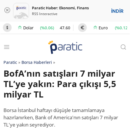
Paratic Haber: Ekonomi, Finans
İNDİR
RSS Interactive
(%0.06)
47.60
(%0.12)
Dolar
Euro
Paratic
»
Borsa Haberleri
»
BofA’nın satışları 7 milyar
TL’ye yakın: Para çıkışı 5,5
milyar TL
Borsa İstanbul haftayı düşüşle tamamlamaya
hazırlanırken, Bank of America'nın satışları 7 milyar
TL'ye yakın seyrediyor.