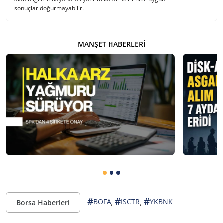
sonuçlar doğurmayabilir.
MANŞET HABERLERI
#
#
#
,
,
BOFA
ISCTR
YKBNK
Borsa Haberleri