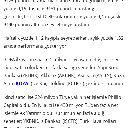
9475 puandan tamamladıktan sonra bugünkü işlemlere
yüzde 0,15 düşüşle 9461 puandan başlangıç
gerçekleştirdi. TSİ 10:30 sularında ise yüzde 0,4 düşüşle
9440 puanın altında seyretmeye başladı.
Haftalık yüzde 1,12 kayıpla seyrederken, aylık yüzde 1,32
artıda performans gösteriyor.
BOFA ilk yarım saatte 1 milyar TL’yi aşan net işlemle en
ciddi satıcı olurken, en fazla sattığı senetler; Yapı Kredi
Bankası (YKBNK), Akbank (AKBNK), Aselsan (ASELS), Koza
Altın (
KOZAL
) ve Koç Holding (KCHOL) şeklinde sıralandı.
İkinci satıcı ise 224 milyon TL’ye yakın net işlemle Phillip
Capital oldu. En iyi alıcı ise 430 milyon TL’den fazla net
işlemle Ak Yatırım oldu. Kurumun en fazla aldığı
senetler; YKBNK, İş Bankası (ISCTR), Türk Hava Yolları