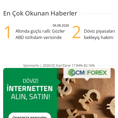
En Çok Okunan Haberler
1
2
06.08.2026
Altında güçlü ralli: Gözler
Döviz piyasaları
ABD istihdam verisinde
bekleyiş hakim: Y
pozisyondan kaçı
Sponsorlu | 2026/2Ç Kar/Zarar 17.84%-82.16%