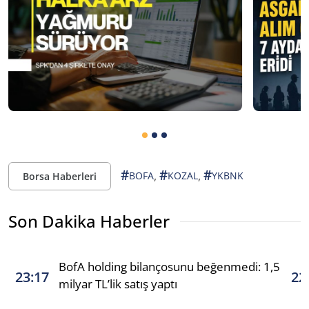
#
#
#
,
,
BOFA
KOZAL
YKBNK
Borsa Haberleri
Son Dakika Haberler
BofA holding bilançosunu beğenmedi: 1,5
23:17
22
milyar TL’lik satış yaptı