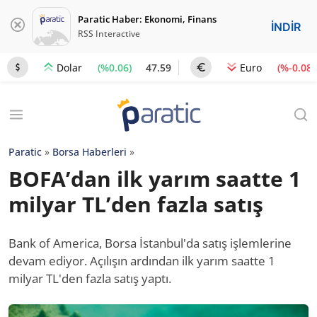
Paratic Haber: Ekonomi, Finans
İNDİR
RSS Interactive
(%0.06)
47.59
(%-0.08)
Dolar
Euro
Paratic
»
Borsa Haberleri
»
BOFA’dan ilk yarım saatte 1
milyar TL’den fazla satış
Bank of America, Borsa İstanbul'da satış işlemlerine
devam ediyor. Açılışın ardından ilk yarım saatte 1
milyar TL'den fazla satış yaptı.