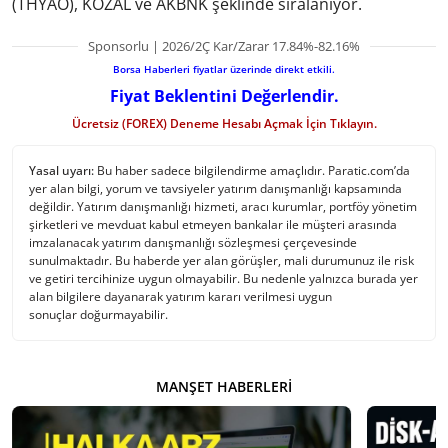
(THYAO), KOZAL ve AKBNK şeklinde sıralanıyor.
Sponsorlu | 2026/2Ç Kar/Zarar 17.84%-82.16%
Borsa Haberleri fiyatlar üzerinde direkt etkili.
Fiyat Beklentini Değerlendir.
Ücretsiz (FOREX) Deneme Hesabı Açmak İçin Tıklayın.
Yasal uyarı:
Bu haber sadece bilgilendirme amaçlıdır. Paratic.com’da
yer alan bilgi, yorum ve tavsiyeler yatırım danışmanlığı kapsamında
değildir. Yatırım danışmanlığı hizmeti, aracı kurumlar, portföy yönetim
şirketleri ve mevduat kabul etmeyen bankalar ile müşteri arasında
imzalanacak yatırım danışmanlığı sözleşmesi çerçevesinde
sunulmaktadır. Bu haberde yer alan görüşler, mali durumunuz ile risk
ve getiri tercihinize uygun olmayabilir. Bu nedenle yalnızca burada yer
alan bilgilere dayanarak yatırım kararı verilmesi uygun
sonuçlar doğurmayabilir.
MANŞET HABERLERI