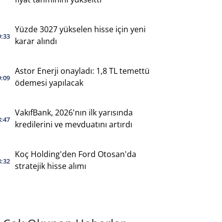
Yüzde 3027 yükselen hisse için yeni
9:33
karar alındı
Astor Enerji onayladı: 1,8 TL temettü
9:09
ödemesi yapılacak
VakıfBank, 2026'nın ilk yarısında
8:47
kredilerini ve mevduatını artırdı
Koç Holding'den Ford Otosan'da
8:32
stratejik hisse alımı