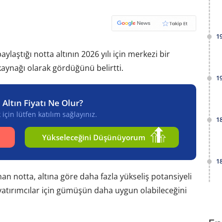
1
ylaştığı notta altının 2026 yılı için merkezi bir
kaynağı olarak gördüğünü belirtti.
1
 Altın Fiyatı Ne Olur?
için lütfen katılım sağlayınız.
1
Yükseleceğini Düşünüyorum
1
n notta, altına göre daha fazla yükseliş potansiyeli
 yatırımcılar için gümüşün daha uygun olabileceğini