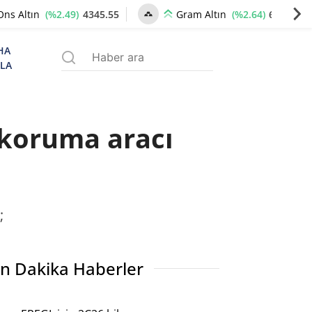
(%2.49)
4345.55
(%2.64)
6664.14
Ons Altın
Gram Altın
HA
ZLA
 koruma aracı
;
n Dakika Haberler