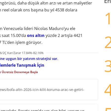
En
ngörüsü, daha düşük altın arzı ve artan maliyetler
n reel olarak ons başına bu yıl 4538 dolara
’nin Venezuela lideri Nicolas Maduro’yu ele
k saat 15.00’da
ons altın
yüzde 2 artışla 4421
7 TL’den işlem görüyor.
6/2Ç Kar/Zarar 17.84%-82.16%
e uygun bir yatırım stratejisi var.
şlemlerle Tanışmak İçin
le Ücretsiz Denemeye Başla
ws/bofa-altn-2026-icin-kilit-koruma-arac-ve-getiri-
maçlıdır. Paratic.com’da yer alan bilgi, yorum ve