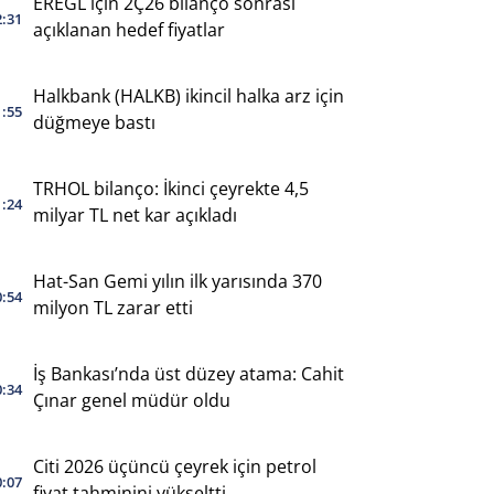
EREGL için 2Ç26 bilanço sonrası
2:31
açıklanan hedef fiyatlar
Halkbank (HALKB) ikincil halka arz için
1:55
düğmeye bastı
TRHOL bilanço: İkinci çeyrekte 4,5
1:24
milyar TL net kar açıkladı
Hat-San Gemi yılın ilk yarısında 370
0:54
milyon TL zarar etti
İş Bankası’nda üst düzey atama: Cahit
0:34
Çınar genel müdür oldu
Citi 2026 üçüncü çeyrek için petrol
0:07
fiyat tahminini yükseltti