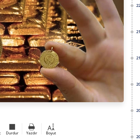
2
2
2
2
2
t
Durdur
Yazdır
Boyut
2