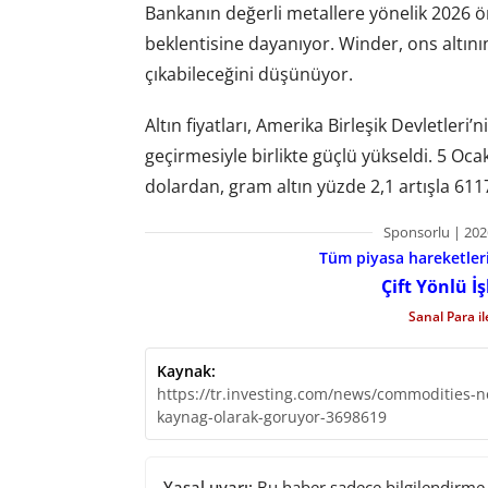
Bankanın değerli metallere yönelik 2026 ö
beklentisine dayanıyor. Winder, ons altını
çıkabileceğini düşünüyor.
Altın fiyatları, Amerika Birleşik Devletleri
geçirmesiyle birlikte güçlü yükseldi. 5 Oca
dolardan, gram altın yüzde 2,1 artışla 611
Sponsorlu | 202
Tüm piyasa hareketlerin
Çift Yönlü İ
Sanal Para i
Kaynak:
https://tr.investing.com/news/commodities-ne
kaynag-olarak-goruyor-3698619
Yasal uyarı:
Bu haber sadece bilgilendirme a