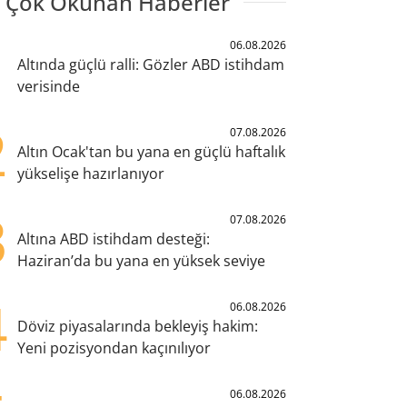
 Çok Okunan Haberler
1
06.08.2026
Altında güçlü ralli: Gözler ABD istihdam
verisinde
2
07.08.2026
Altın Ocak'tan bu yana en güçlü haftalık
yükselişe hazırlanıyor
3
07.08.2026
Altına ABD istihdam desteği:
Haziran’da bu yana en yüksek seviye
4
06.08.2026
Döviz piyasalarında bekleyiş hakim:
Yeni pozisyondan kaçınılıyor
06.08.2026