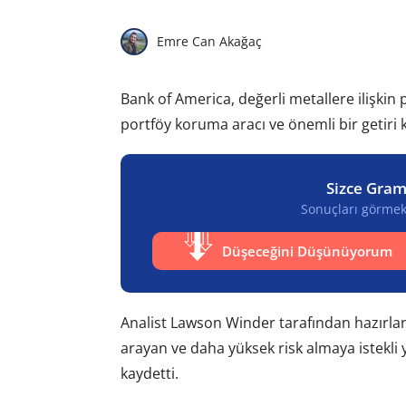
Emre Can Akağaç
Bank of America, değerli metallere ilişkin pa
portföy koruma aracı ve önemli bir getiri 
Sizce Gram
Sonuçları görmek 
Düşeceğini Düşünüyorum
Analist Lawson Winder tarafından hazırlana
arayan ve daha yüksek risk almaya istekli
kaydetti.