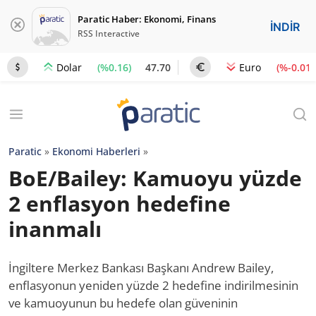
Paratic Haber: Ekonomi, Finans
İNDİR
RSS Interactive
(%0.16)
47.70
(%-0.01)
Dolar
Euro
Paratic
»
Ekonomi Haberleri
»
BoE/Bailey: Kamuoyu yüzde
2 enflasyon hedefine
inanmalı
İngiltere Merkez Bankası Başkanı Andrew Bailey,
enflasyonun yeniden yüzde 2 hedefine indirilmesinin
ve kamuoyunun bu hedefe olan güveninin