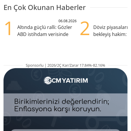
En Çok Okunan Haberler
1
2
06.08.2026
Altında güçlü ralli: Gözler
Döviz piyasaları
ABD istihdam verisinde
bekleyiş hakim: Y
pozisyondan kaçı
Sponsorlu | 2026/2Ç Kar/Zarar 17.84%-82.16%