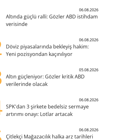
1
06.08.2026
Altında güçlü ralli: Gözler ABD istihdam
verisinde
2
06.08.2026
Döviz piyasalarında bekleyiş hakim:
Yeni pozisyondan kaçınılıyor
3
05.08.2026
Altın güçleniyor: Gözler kritik ABD
verilerinde olacak
4
06.08.2026
SPK'dan 3 şirkete bedelsiz sermaye
artırımı onayı: Lotlar artacak
5
06.08.2026
Çitlekçi Mağazacılık halka arz tarihleri