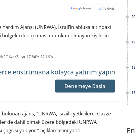
2
ere Yardım Ajansı (UNRWA), İsrail’in abluka altındaki
iği bölgelerden çıkması mümkün olmayan kişilerin
1
6/2Ç Kar/Zarar 17.84%-82.16%
1
erce enstrümana
kolayca yatırım yapın
Denemeye Başla
1
 bulunan ajans, “UNRWA, İsrailli yetkililere, Gazze
kiler de dahil olmak üzere bölgedeki UNRWA
En
 çağrısı yapıyor.” açıklamasını yaptı.