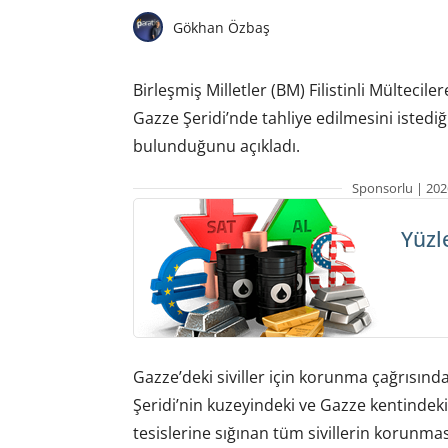
Gökhan Özbaş
Birleşmiş Milletler (BM) Filistinli Mültecil
Gazze Şeridi’nde tahliye edilmesini isted
bulunduğunu açıkladı.
Sponsorlu | 202
Yüzl
Gazze’deki siviller için korunma çağrısında
Şeridi’nin kuzeyindeki ve Gazze kentinde
tesislerine sığınan tüm sivillerin korunması