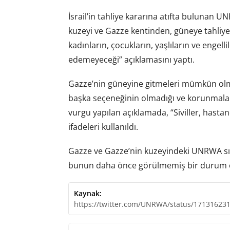
İsrail’in tahliye kararına atıfta bulunan U
kuzeyi ve Gazze kentinden, güneye tahliy
kadınların, çocukların, yaşlıların ve engell
edemeyeceği” açıklamasını yaptı.
Gazze’nin güneyine gitmeleri mümkün olmay
başka seçeneğinin olmadığı ve korunmaları 
vurgu yapılan açıklamada, “Siviller, hastane
ifadeleri kullanıldı.
Gazze ve Gazze’nin kuzeyindeki UNRWA sığ
bunun daha önce görülmemiş bir durum o
Kaynak:
https://twitter.com/UNRWA/status/17131623