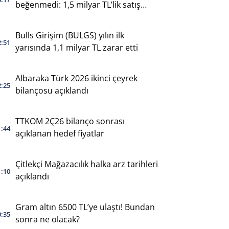
beğenmedi: 1,5 milyar TL’lik satış
yaptı
Bulls Girişim (BULGS) yılın ilk
2:51
yarısında 1,1 milyar TL zarar etti
Albaraka Türk 2026 ikinci çeyrek
2:25
bilançosu açıklandı
TTKOM 2Ç26 bilanço sonrası
1:44
açıklanan hedef fiyatlar
Çitlekçi Mağazacılık halka arz tarihleri
1:10
açıklandı
Gram altın 6500 TL’ye ulaştı! Bundan
0:35
sonra ne olacak?