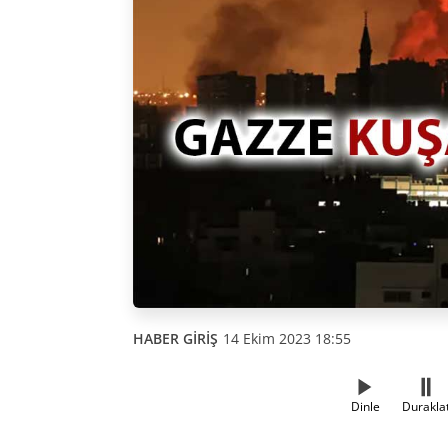
HABER GİRİŞ
14 Ekim 2023 18:55
Dinle
Durakla