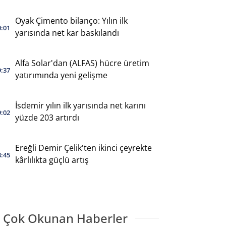
Oyak Çimento bilanço: Yılın ilk
0:01
yarısında net kar baskılandı
Alfa Solar'dan (ALFAS) hücre üretim
9:37
yatırımında yeni gelişme
İsdemir yılın ilk yarısında net karını
9:02
yüzde 203 artırdı
Ereğli Demir Çelik'ten ikinci çeyrekte
8:45
kârlılıkta güçlü artış
 Çok Okunan Haberler