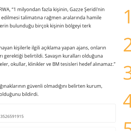
NRWA, “1 milyondan fazla kişinin, Gazze Şeridi’nin
e edilmesi talimatına rağmen aralarında hamile
ilerin bulunduğu birçok kişinin bölgeyi terk
an kişilerle ilgili açıklama yapan ajans, onların
gerektiği belirtildi. Savaşın kuralları olduğuna
ler, okullar, klinikler ve BM tesisleri hedef alınamaz.”
ınaklarının güvenli olmadığını belirten kurum,
lduğunu bildirdi.
13526591915