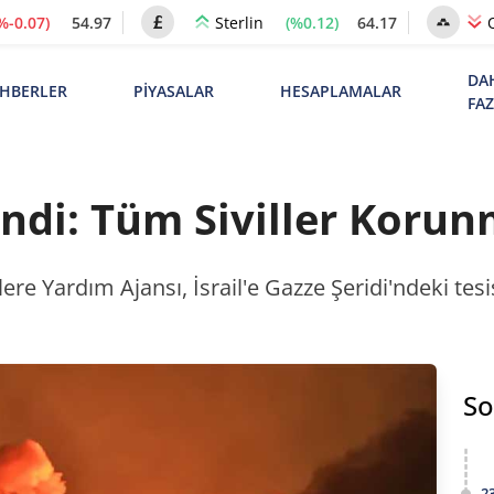
%-0.07)
54.97
(%0.12)
64.17
Sterlin
DA
HBERLER
PİYASALAR
HESAPLAMALAR
FA
endi: Tüm Siviller Korun
ilere Yardım Ajansı, İsrail'e Gazze Şeridi'ndeki tesi
So
2