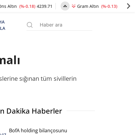
(%-0.18)
4239.71
(%-0.13)
6487.88
Ons Altın
Gram Altın
HA
ZLA
malı
slerine sığınan tüm sivillerin
n Dakika Haberler
BofA holding bilançosunu
3:17