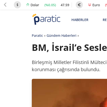
(%0.05)
47.59
(
Dolar
Euro
HABERLER
RE
Paratic
»
Gündem Haberleri
»
BM, İsrail’e Sesl
Birleşmiş Milletler Filistinli Mültec
korunması çağrısında bulundu.