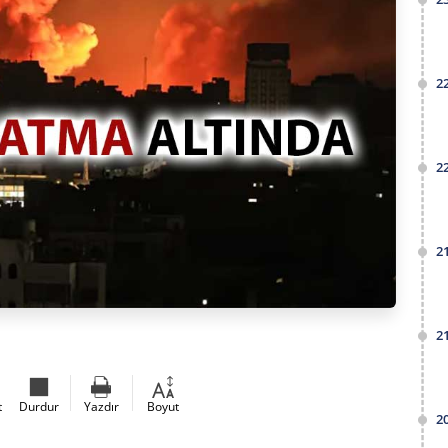
2
2
2
2
t
Durdur
Yazdır
Boyut
2