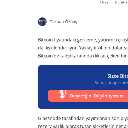
Dinle
Durakla
Gökhan Özbaş
Bitcoin fiyatındaki gerileme, yatırımcı çık
da ilişkilendiriliyor. Yaklaşık 74 bin dolar 
Bitcoin’de talep tarafında dikkat çeken bir
Sizce Bit
Sonuçları görmek 
Düşeceğini Düşünüyorum
Glassnode tarafından yayımlanan son piya
rezerv varlık olarak tutan şirketlerin net 