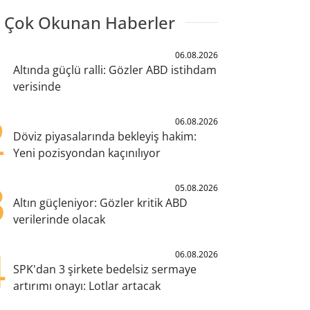
 Çok Okunan Haberler
1
06.08.2026
Altında güçlü ralli: Gözler ABD istihdam
verisinde
2
06.08.2026
Döviz piyasalarında bekleyiş hakim:
Yeni pozisyondan kaçınılıyor
3
05.08.2026
Altın güçleniyor: Gözler kritik ABD
verilerinde olacak
4
06.08.2026
SPK'dan 3 şirkete bedelsiz sermaye
artırımı onayı: Lotlar artacak