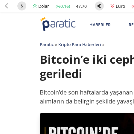
(%0.16)
47.70
(
Dolar
Euro
HABERLER
RE
Paratic
»
Kripto Para Haberleri
»
Bitcoin’e iki cep
geriledi
Bitcoin’de son haftalarda yaşanan d
alımların da belirgin şekilde yavaşl