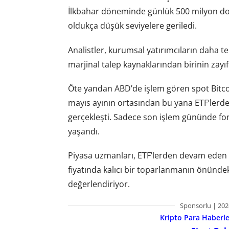
İlkbahar döneminde günlük 500 milyon dol
oldukça düşük seviyelere geriledi.
Analistler, kurumsal yatırımcıların daha 
marjinal talep kaynaklarından birinin zay
Öte yandan ABD’de işlem gören spot Bitcoi
mayıs ayının ortasından bu yana ETF’lerde
gerçekleşti. Sadece son işlem gününde fonl
yaşandı.
Piyasa uzmanları, ETF’lerden devam eden ç
fiyatında kalıcı bir toparlanmanın önündek
değerlendiriyor.
Sponsorlu | 202
Kripto Para Haberler