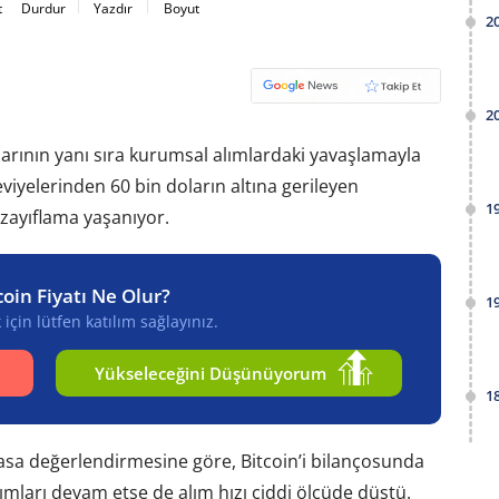
t
Durdur
Yazdır
Boyut
2
2
ışlarının yanı sıra kurumsal alımlardaki yavaşlamayla
seviyelerinden 60 bin doların altına gerileyen
1
 zayıflama yaşanıyor.
coin Fiyatı Ne Olur?
1
için lütfen katılım sağlayınız.
Yükseleceğini Düşünüyorum
1
sa değerlendirmesine göre, Bitcoin’i bilançosunda
alımları devam etse de alım hızı ciddi ölçüde düştü.