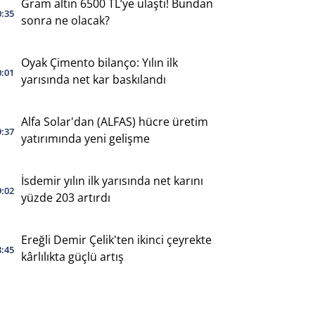
Gram altın 6500 TL’ye ulaştı! Bundan
0:35
sonra ne olacak?
Oyak Çimento bilanço: Yılın ilk
0:01
yarısında net kar baskılandı
Alfa Solar'dan (ALFAS) hücre üretim
9:37
yatırımında yeni gelişme
İsdemir yılın ilk yarısında net karını
9:02
yüzde 203 artırdı
Ereğli Demir Çelik'ten ikinci çeyrekte
8:45
kârlılıkta güçlü artış