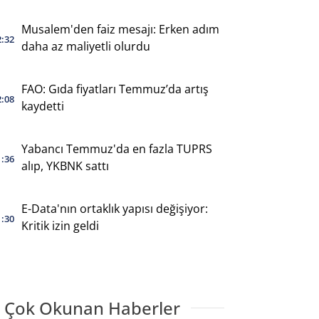
Musalem'den faiz mesajı: Erken adım
2:32
daha az maliyetli olurdu
FAO: Gıda fiyatları Temmuz’da artış
2:08
kaydetti
Yabancı Temmuz'da en fazla TUPRS
1:36
alıp, YKBNK sattı
E-Data'nın ortaklık yapısı değişiyor:
1:30
Kritik izin geldi
 Çok Okunan Haberler