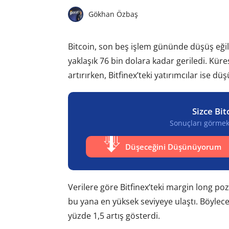
Gökhan Özbaş
Bitcoin, son beş işlem gününde düşüş eğil
yaklaşık 76 bin dolara kadar geriledi. Küre
artırırken, Bitfinex’teki yatırımcılar ise
Sizce Bit
Sonuçları görmek 
Düşeceğini Düşünüyorum
Verilere göre Bitfinex’teki margin long poz
bu yana en yüksek seviyeye ulaştı. Böylece
yüzde 1,5 artış gösterdi.