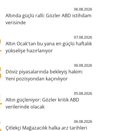
1
06.08.2026
Altında güçlü ralli: Gözler ABD istihdam
verisinde
2
07.08.2026
Altın Ocak'tan bu yana en güçlü haftalık
yükselişe hazırlanıyor
3
06.08.2026
Döviz piyasalarında bekleyiş hakim:
Yeni pozisyondan kaçınılıyor
4
05.08.2026
Altın güçleniyor: Gözler kritik ABD
verilerinde olacak
5
06.08.2026
Çitlekçi Mağazacılık halka arz tarihleri