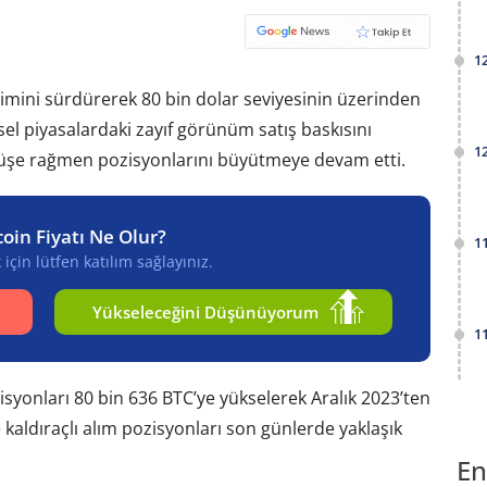
1
imini sürdürerek 80 bin dolar seviyesinin üzerinden
sel piyasalardaki zayıf görünüm satış baskısını
1
 düşüşe rağmen pozisyonlarını büyütmeye devam etti.
coin Fiyatı Ne Olur?
1
için lütfen katılım sağlayınız.
Yükseleceğini Düşünüyorum
1
isyonları 80 bin 636 BTC’ye yükselerek Aralık 2023’ten
 kaldıraçlı alım pozisyonları son günlerde yaklaşık
En