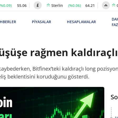
(%0.09)
55.06
(%0.06)
64.21
Sterlin
DA
HBERLER
PİYASALAR
HESAPLAMALAR
FA
düşüşe rağmen kaldıraçlı
ybederken, Bitfinex’teki kaldıraçlı long pozisyon
liş beklentisini koruduğunu gösterdi.
So
1