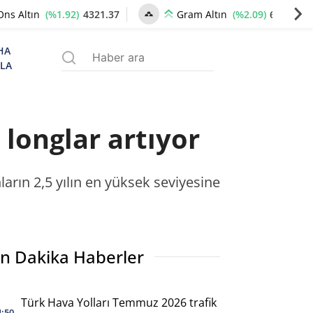
(%1.92)
4321.37
(%2.09)
6628.42
Ons Altın
Gram Altın
HA
ZLA
 longlar artıyor
ların 2,5 yılın en yüksek seviyesine
n Dakika Haberler
Türk Hava Yolları Temmuz 2026 trafik
4:50