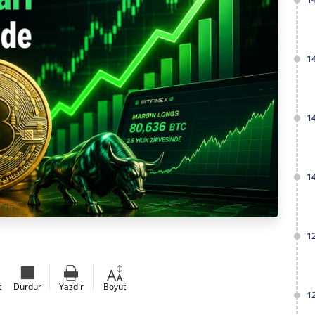
1
1
1
1
t
Durdur
Yazdır
Boyut
1