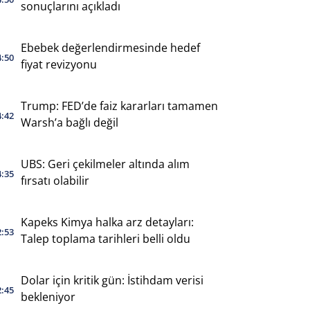
sonuçlarını açıkladı
Ebebek değerlendirmesinde hedef
4:50
fiyat revizyonu
Trump: FED’de faiz kararları tamamen
4:42
Warsh’a bağlı değil
UBS: Geri çekilmeler altında alım
4:35
fırsatı olabilir
Kapeks Kimya halka arz detayları:
2:53
Talep toplama tarihleri belli oldu
Dolar için kritik gün: İstihdam verisi
2:45
bekleniyor