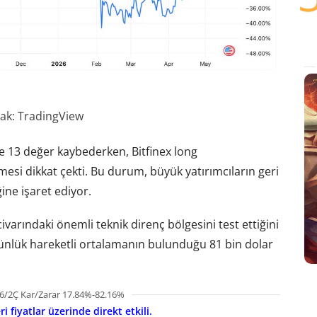
ak: TradingView
de 13 değer kaybederken, Bitfinex long
esi dikkat çekti. Bu durum, büyük yatırımcıların geri
ine işaret ediyor.
civarındaki önemli teknik direnç bölgesini test ettiğini
 günlük hareketli ortalamanın bulunduğu 81 bin dolar
6/2Ç Kar/Zarar 17.84%-82.16%
i fiyatlar üzerinde direkt etkili.