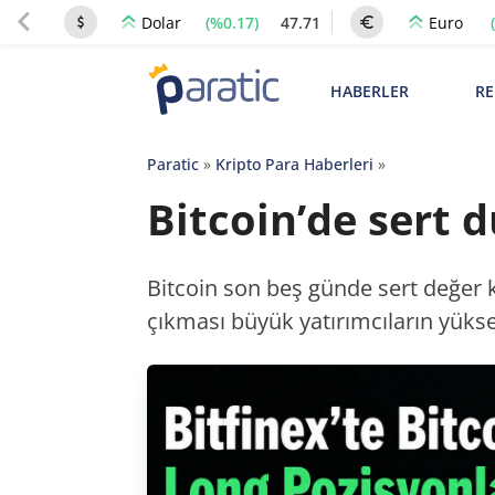
(%0.17)
47.71
Dolar
Euro
HABERLER
RE
Paratic
»
Kripto Para Haberleri
»
Bitcoin’de sert 
Bitcoin son beş günde sert değer ka
çıkması büyük yatırımcıların yükse