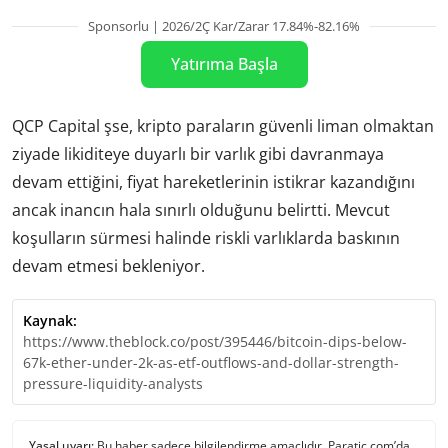
Sponsorlu | 2026/2Ç Kar/Zarar 17.84%-82.16%
Yatırıma Başla
QCP Capital şse, kripto paraların güvenli liman olmaktan
ziyade likiditeye duyarlı bir varlık gibi davranmaya
devam ettiğini, fiyat hareketlerinin istikrar kazandığını
ancak inancın hala sınırlı olduğunu belirtti. Mevcut
koşulların sürmesi halinde riskli varlıklarda baskının
devam etmesi bekleniyor.
Kaynak:
https://www.theblock.co/post/395446/bitcoin-dips-below-
67k-ether-under-2k-as-etf-outflows-and-dollar-strength-
pressure-liquidity-analysts
Yasal uyarı:
Bu haber sadece bilgilendirme amaçlıdır. Paratic.com’da