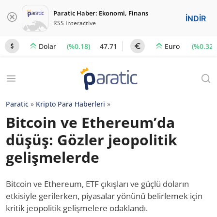
Paratic Haber: Ekonomi, Finans
İNDİR
RSS Interactive
(%0.18)
47.71
(%0.32)
Dolar
Euro
Paratic
»
Kripto Para Haberleri
»
Bitcoin ve Ethereum’da
düşüş: Gözler jeopolitik
gelişmelerde
Bitcoin ve Ethereum, ETF çıkışları ve güçlü doların
etkisiyle gerilerken, piyasalar yönünü belirlemek için
kritik jeopolitik gelişmelere odaklandı.