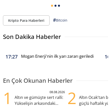
#
Bitcoin
Kripto Para Haberleri
Son Dakika Haberler
Mogan Enerji'nin ilk yarı zararı geriledi
17:27
16
En Çok Okunan Haberler
1
2
08.08.2026
Altın ve gümüşte sert ralli:
Altın Ocak'tan b
Yükselişin arkasındaki
güçlü haftalık yük
kritik etkenler
hazırlanıyor