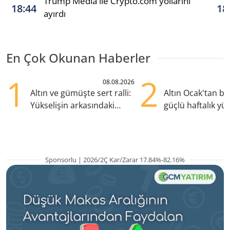
Trump Media ile Crypto.com yollarını
18:44
18
ayırdı
En Çok Okunan Haberler
1
2
08.08.2026
Altın ve gümüşte sert ralli:
Altın Ocak'tan b
Yükselişin arkasındaki
güçlü haftalık yük
kritik etkenler
hazırlanıyor
Sponsorlu | 2026/2Ç Kar/Zarar 17.84%-82.16%