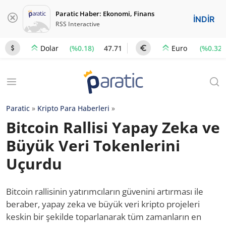
Paratic Haber: Ekonomi, Finans
İNDİR
RSS Interactive
(%0.18)
47.71
(%0.32)
Dolar
Euro
Paratic
»
Kripto Para Haberleri
»
Bitcoin Rallisi Yapay Zeka ve
Büyük Veri Tokenlerini
Uçurdu
Bitcoin rallisinin yatırımcıların güvenini artırması ile
beraber, yapay zeka ve büyük veri kripto projeleri
keskin bir şekilde toparlanarak tüm zamanların en