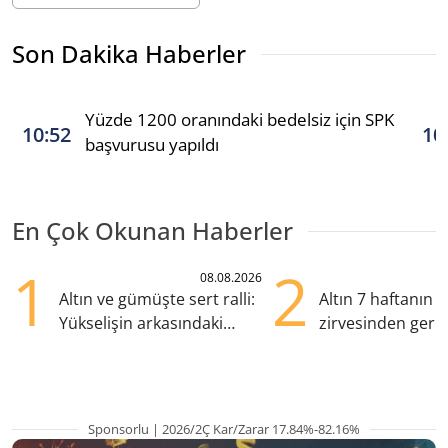
Son Dakika Haberler
Yüzde 1200 oranındaki bedelsiz için SPK
10:52
10
başvurusu yapıldı
En Çok Okunan Haberler
1
2
08.08.2026
Altın ve gümüşte sert ralli:
Altın 7 haftanın
Yükselişin arkasındaki
zirvesinden geril
kritik etkenler
Gözler ABD enfl
Sponsorlu | 2026/2Ç Kar/Zarar 17.84%-82.16%