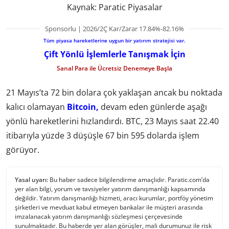
Kaynak: Paratic Piyasalar
Sponsorlu | 2026/2Ç Kar/Zarar 17.84%-82.16%
Tüm piyasa hareketlerine uygun bir yatırım stratejisi var.
Çift Yönlü İşlemlerle Tanışmak İçin
Sanal Para ile Ücretsiz Denemeye Başla
21 Mayıs’ta 72 bin dolara çok yaklaşan ancak bu noktada
kalıcı olamayan
Bitcoin,
devam eden günlerde aşağı
yönlü hareketlerini hızlandırdı. BTC, 23 Mayıs saat 22.40
itibarıyla yüzde 3 düşüşle 67 bin 595 dolarda işlem
görüyor.
Yasal uyarı:
Bu haber sadece bilgilendirme amaçlıdır. Paratic.com’da
yer alan bilgi, yorum ve tavsiyeler yatırım danışmanlığı kapsamında
değildir. Yatırım danışmanlığı hizmeti, aracı kurumlar, portföy yönetim
şirketleri ve mevduat kabul etmeyen bankalar ile müşteri arasında
imzalanacak yatırım danışmanlığı sözleşmesi çerçevesinde
sunulmaktadır. Bu haberde yer alan görüşler, mali durumunuz ile risk