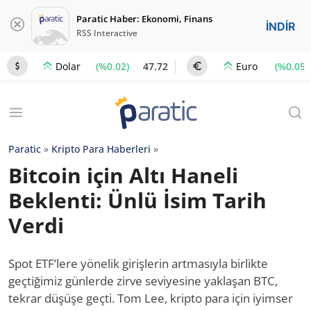
Paratic Haber: Ekonomi, Finans
İNDİR
RSS Interactive
(%0.02)
47.72
(%0.05)
Dolar
Euro
Paratic
»
Kripto Para Haberleri
»
Bitcoin için Altı Haneli
Beklenti: Ünlü İsim Tarih
Verdi
Spot ETF’lere yönelik girişlerin artmasıyla birlikte
geçtiğimiz günlerde zirve seviyesine yaklaşan BTC,
tekrar düşüşe geçti. Tom Lee, kripto para için iyimser