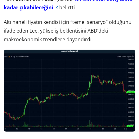
kadar çıkabileceğini
belirtti.
Altı haneli fiyatın kendisi için “temel senaryo” olduğunu
ifade eden Lee, yükseliş beklentisini ABD’deki
makroekonomik trendlere dayandırdı.