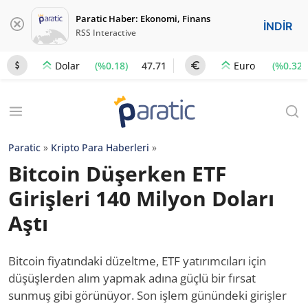
Paratic Haber: Ekonomi, Finans
İNDİR
RSS Interactive
(%0.18)
47.71
(%0.32)
Dolar
Euro
Paratic
»
Kripto Para Haberleri
»
Bitcoin Düşerken ETF
Girişleri 140 Milyon Doları
Aştı
Bitcoin fiyatındaki düzeltme, ETF yatırımcıları için
düşüşlerden alım yapmak adına güçlü bir fırsat
sunmuş gibi görünüyor. Son işlem günündeki girişler