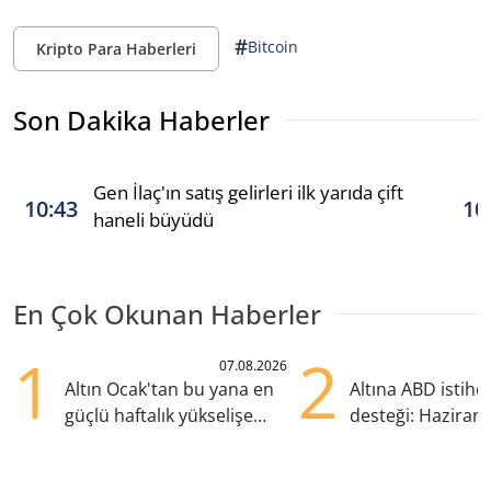
#
Bitcoin
Kripto Para Haberleri
Son Dakika Haberler
Gen İlaç'ın satış gelirleri ilk yarıda çift
10:43
10
haneli büyüdü
En Çok Okunan Haberler
1
2
07.08.2026
Altın Ocak'tan bu yana en
Altına ABD istih
güçlü haftalık yükselişe
desteği: Haziran
hazırlanıyor
yana en yüksek s