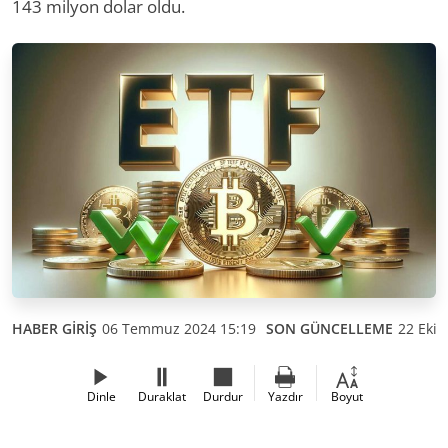
143 milyon dolar oldu.
HABER GİRİŞ
06 Temmuz 2024 15:19
SON GÜNCELLEME
22 Ekim
Dinle
Duraklat
Durdur
Yazdır
Boyut