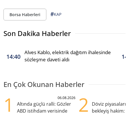
#
KAP
Borsa Haberleri
Son Dakika Haberler
Alves Kablo, elektrik dağıtım ihalesinde
14:40
14
sözleşme daveti aldı
En Çok Okunan Haberler
1
2
06.08.2026
Altında güçlü ralli: Gözler
Döviz piyasaları
ABD istihdam verisinde
bekleyiş hakim: Y
pozisyondan kaçı