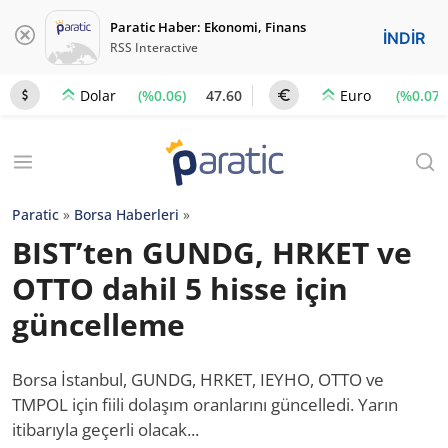
Paratic Haber: Ekonomi, Finans
İNDİR
RSS Interactive
(%0.06)
47.60
(%0.07)
Dolar
Euro
Paratic
»
Borsa Haberleri
»
BIST’ten GUNDG, HRKET ve
OTTO dahil 5 hisse için
güncelleme
Borsa İstanbul, GUNDG, HRKET, IEYHO, OTTO ve
TMPOL için fiili dolaşım oranlarını güncelledi. Yarın
itibarıyla geçerli olacak...