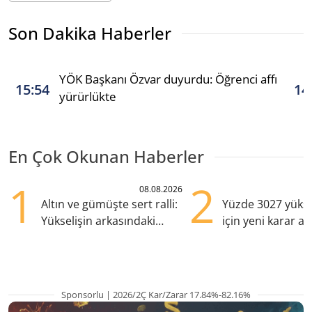
Son Dakika Haberler
YÖK Başkanı Özvar duyurdu: Öğrenci affı
15:54
14
yürürlükte
En Çok Okunan Haberler
1
2
08.08.2026
Altın ve gümüşte sert ralli:
Yüzde 3027 yükse
Yükselişin arkasındaki
için yeni karar al
kritik etkenler
Sponsorlu | 2026/2Ç Kar/Zarar 17.84%-82.16%