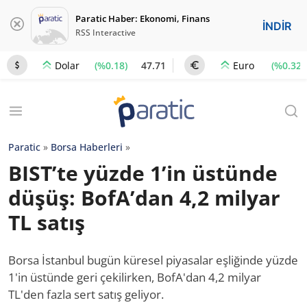
Paratic Haber: Ekonomi, Finans
İNDİR
RSS Interactive
(%0.18)
47.71
(%0.32)
Dolar
Euro
Paratic
»
Borsa Haberleri
»
BIST’te yüzde 1’in üstünde
düşüş: BofA’dan 4,2 milyar
TL satış
Borsa İstanbul bugün küresel piyasalar eşliğinde yüzde
1'in üstünde geri çekilirken, BofA'dan 4,2 milyar
TL'den fazla sert satış geliyor.