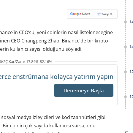
1
nce’in CEO’su, yeni coinlerin nasıl listeleneceğine
 bilinen CEO Changpeng Zhao, Binance’de bir kripto
1
erin kullanıcı sayısı olduğunu söyledi.
6/2Ç Kar/Zarar 17.84%-82.16%
1
erce enstrümana
kolayca yatırım yapın
Denemeye Başla
1
, sosyal medya izleyicileri ve kod taahhütleri gibi
Bir coinin çok sayıda kullanıcısı varsa, onu