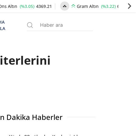
(%3.05)
4369.21
(%3.22)
6701.47
Ons Altın
Gram Altın
HA
ZLA
terlerini
n Dakika Haberler