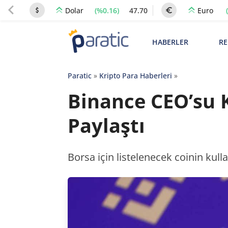
(%0.16)
47.70
Dolar
Euro
HABERLER
RE
Paratic
»
Kripto Para Haberleri
»
Binance CEO’su K
Paylaştı
Borsa için listelenecek coinin kul