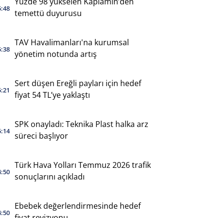
Yüzde 98 yükselen Kaplamin’den
5:48
temettü duyurusu
TAV Havalimanları'na kurumsal
5:38
yönetim notunda artış
Sert düşen Ereğli payları için hedef
5:21
fiyat 54 TL’ye yaklaştı
SPK onayladı: Teknika Plast halka arz
5:14
süreci başlıyor
Türk Hava Yolları Temmuz 2026 trafik
4:50
sonuçlarını açıkladı
Ebebek değerlendirmesinde hedef
4:50
fiyat revizyonu