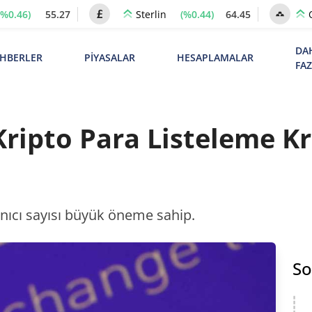
(%0.46)
55.27
(%0.44)
64.45
Sterlin
DA
HBERLER
PİYASALAR
HESAPLAMALAR
FA
ripto Para Listeleme Kri
lanıcı sayısı büyük öneme sahip.
So