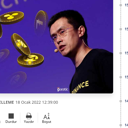
1
1
1
1
1
ELLEME
18 Ocak 2022 12:39:00
t
Durdur
Yazdır
Boyut
1