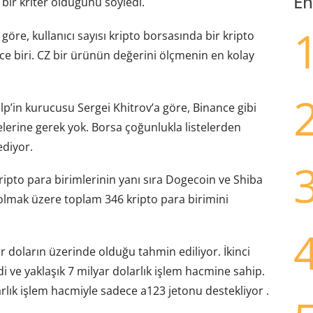
En
 bir kriter olduğunu söyledi.
öre, kullanıcı sayısı kripto borsasında bir kripto
ce biri. CZ bir ürünün değerini ölçmenin en kolay
lp’in kurucusu Sergei Khitrov’a göre, Binance gibi
lerine gerek yok. Borsa çoğunlukla listelerden
ediyor.
ipto para birimlerinin yanı sıra Dogecoin ve Shiba
olmak üzere toplam 346 kripto para birimini
 doların üzerinde olduğu tahmin ediliyor. İkinci
di ve yaklaşık 7 milyar dolarlık işlem hacmine sahip.
arlık işlem hacmiyle sadece a123 jetonu destekliyor .