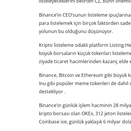
listeleyeceklerini belirten CZ, bunn önemli
Binance’in CEO’sunun listeleme ipuçlarına g
para listelemek için birçok faktörden sade
yolunun bu olduğunu düşünüyor.
Kripto listeleme odaklı platform Listing.He
büyük borsaların küçük tokenları listeleme
ziyade ticaret hacimlerinden kazanç elde 
Binance, Bitcoin ve Ethereum gibi büyük kr
Inu gibi popüler meme tokenleri de dahil 
destekliyor .
Binance’ın günlük işlem hacminin 28 milyar
kripto borsası olan OKEx, 312 jeton listele
Coinbase ise, günlük yaklaşık 6 milyar dol