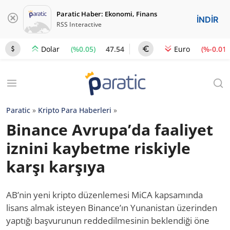
Paratic Haber: Ekonomi, Finans
İNDİR
RSS Interactive
(%0.05)
47.54
(%-0.01)
Dolar
Euro
Paratic
»
Kripto Para Haberleri
»
Binance Avrupa’da faaliyet
iznini kaybetme riskiyle
karşı karşıya
AB’nin yeni kripto düzenlemesi MiCA kapsamında
lisans almak isteyen Binance’ın Yunanistan üzerinden
yaptığı başvurunun reddedilmesinin beklendiği öne