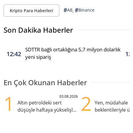
#
#
,
AB
Binance
Kripto Para Haberleri
Son Dakika Haberler
SDTTR bağlı ortaklığına 5,7 milyon dolarlık
12:42
12
yeni sipariş
En Çok Okunan Haberler
1
2
03.08.2026
Altın petroldeki sert
Yen, müdahale
düşüşle haftaya yükselişle
beklentileriyle üç
başladı
zirvesine yükseld