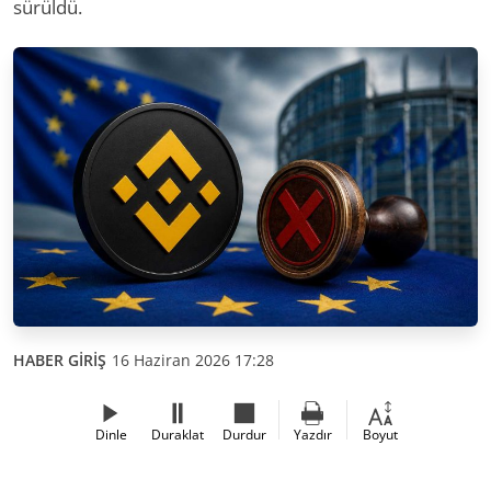
sürüldü.
HABER GİRİŞ
16 Haziran 2026 17:28
Dinle
Duraklat
Durdur
Yazdır
Boyut