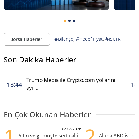
#
#
#
,
,
Bilanço
Hedef Fiyat
ISCTR
Borsa Haberleri
Son Dakika Haberler
Trump Media ile Crypto.com yollarını
18:44
18
ayırdı
En Çok Okunan Haberler
1
2
08.08.2026
Altın ve gümüşte sert ralli:
Altına ABD istih