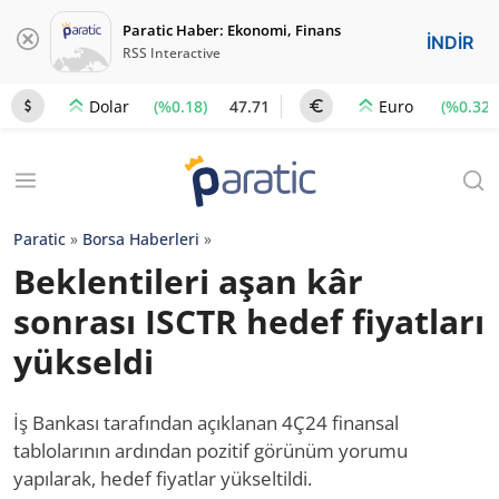
Paratic Haber: Ekonomi, Finans
İNDİR
RSS Interactive
(%0.18)
47.71
(%0.32)
Dolar
Euro
Paratic
»
Borsa Haberleri
»
Beklentileri aşan kâr
sonrası ISCTR hedef fiyatları
yükseldi
İş Bankası tarafından açıklanan 4Ç24 finansal
tablolarının ardından pozitif görünüm yorumu
yapılarak, hedef fiyatlar yükseltildi.