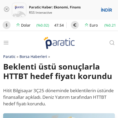
Paratic Haber: Ekonomi, Finans
İNDİR
RSS Interactive
(%0.02)
47.54
(%0.21)
Dolar
Euro
Paratic
»
Borsa Haberleri
»
Beklenti üstü sonuçlarla
HTTBT hedef fiyatı korundu
Hitit Bilgisayar 3Ç25 döneminde beklentilerin üstünde
finansallar açıkladı. Deniz Yatırım tarafından HTTBT
hedef fiyatı korundu.