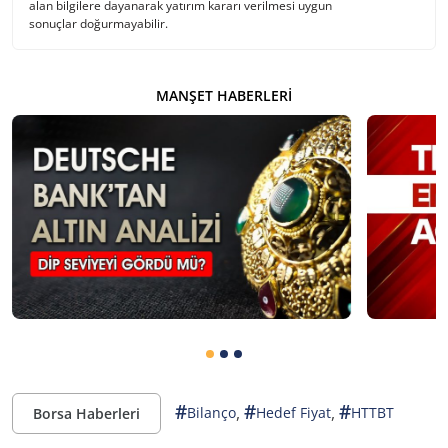
alan bilgilere dayanarak yatırım kararı verilmesi uygun
sonuçlar doğurmayabilir.
MANŞET HABERLERI
#
#
#
,
,
Bilanço
Hedef Fiyat
HTTBT
Borsa Haberleri