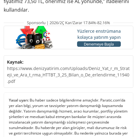
fiyatımız 73,50 TL, önerimiz ise AL yönünde,” ifadelerini
kullandılar.
Sponsorlu | 2026/2Ç Kar/Zarar 17.84%-82.16%
Yüzlerce enstrümana
kolayca yatırım yapın
Denemeye Başla
Kaynak:
https://www.denizyatirim.com/Uploads/Deniz_Yat_r_m_Strat
eji_ve_Ara_t_rma_HTTBT_3_25_Bilan_o_De_erlendirme_11940
.pdf
Yasal uyarı:
Bu haber sadece bilgilendirme amaçlıdır. Paratic.com’da
yer alan bilgi, yorum ve tavsiyeler yatırım danışmanlığı kapsamında
değildir. Yatırım danışmanlığı hizmeti, aracı kurumlar, portföy yönetim
şirketleri ve mevduat kabul etmeyen bankalar ile müşteri arasında
imzalanacak yatırım danışmanlığı sözleşmesi çerçevesinde
sunulmaktadır. Bu haberde yer alan görüşler, mali durumunuz ile risk
ve getiri tercihinize uygun olmayabilir. Bu nedenle yalnızca burada yer