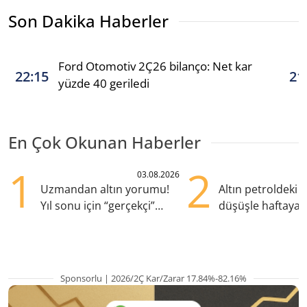
Son Dakika Haberler
Ford Otomotiv 2Ç26 bilanço: Net kar
22:15
21
yüzde 40 geriledi
En Çok Okunan Haberler
1
2
03.08.2026
Uzmandan altın yorumu!
Altın petroldeki s
Yıl sonu için “gerçekçi”
düşüşle haftaya y
beklenti ne?
başladı
Sponsorlu | 2026/2Ç Kar/Zarar 17.84%-82.16%