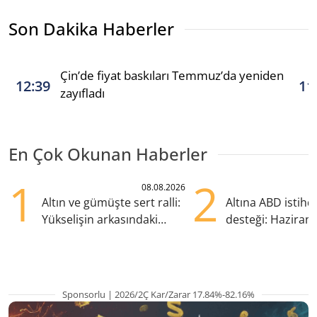
Son Dakika Haberler
Çin’de fiyat baskıları Temmuz’da yeniden
12:39
11
zayıfladı
En Çok Okunan Haberler
1
2
08.08.2026
Altın ve gümüşte sert ralli:
Altına ABD istih
Yükselişin arkasındaki
desteği: Haziran
kritik etkenler
yana en yüksek s
Sponsorlu | 2026/2Ç Kar/Zarar 17.84%-82.16%