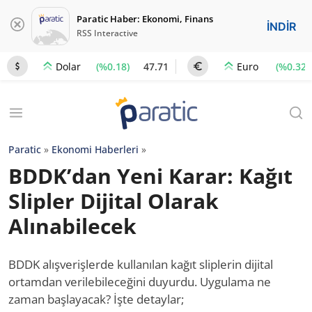
Paratic Haber: Ekonomi, Finans
İNDİR
RSS Interactive
(%0.18)
47.71
(%0.32)
Dolar
Euro
Paratic
»
Ekonomi Haberleri
»
BDDK’dan Yeni Karar: Kağıt
Slipler Dijital Olarak
Alınabilecek
BDDK alışverişlerde kullanılan kağıt sliplerin dijital
ortamdan verilebileceğini duyurdu. Uygulama ne
zaman başlayacak? İşte detaylar;