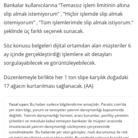
Bankalar kullanıcılarına “Temassız işlem limitinin altına
slip almak istemiyorum” , “Hiçbir işlemde slip almak
istemiyorum” , “Tüm işlemlerimde slip almak istiyorum.”
şeklinde üç farklı seçenek sunacak.
Söz konusu belgeleri dijital ortamdan alan müşteriler 6
ay içinde gerçekleştirdiği işlemlere ait detayları
sorgulayabilecek ve görüntüleyebilecek.
Düzenlemeyle birlikte her 1 ton slipe karşılık doğadaki
17 ağacın kurtarılması sağlanacak. (AA)
Yasal uyarı:
Bu haber sadece bilgilendirme amaçlıdır. Paratic.com’da
yer alan bilgi, yorum ve tavsiyeler yatırım danışmanlığı kapsamında
değildir. Yatırım danışmanlığı hizmeti, aracı kurumlar, portföy yönetim
şirketleri ve mevduat kabul etmeyen bankalar ile müşteri arasında
imzalanacak yatırım danışmanlığı sözleşmesi çerçevesinde
sunulmaktadır. Bu haberde yer alan görüşler, mali durumunuz ile risk
ve getiri tercihinize uygun olmayabilir. Bu nedenle yalnızca burada yer