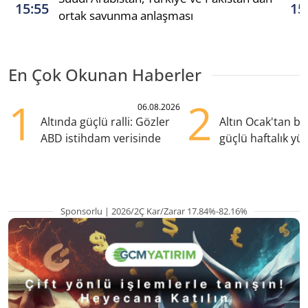
15:55
15
ortak savunma anlaşması
En Çok Okunan Haberler
1
2
06.08.2026
Altında güçlü ralli: Gözler
Altın Ocak'tan b
ABD istihdam verisinde
güçlü haftalık yük
hazırlanıyor
Sponsorlu | 2026/2Ç Kar/Zarar 17.84%-82.16%