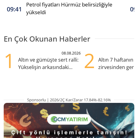
Petrol fiyatları Hürmüz belirsizliğiyle
09:41
09
yükseldi
En Çok Okunan Haberler
1
2
08.08.2026
Altın ve gümüşte sert ralli:
Altın 7 haftanın
Yükselişin arkasındaki
zirvesinden geril
kritik etkenler
Gözler ABD enfl
Sponsorlu | 2026/2Ç Kar/Zarar 17.84%-82.16%