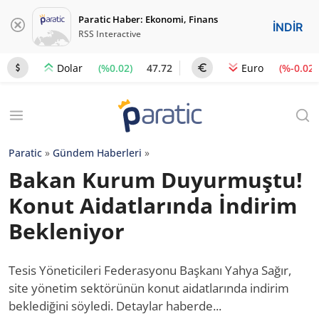
Paratic Haber: Ekonomi, Finans
İNDİR
RSS Interactive
(%0.02)
47.72
(%-0.02)
Dolar
Euro
Paratic
»
Gündem Haberleri
»
Bakan Kurum Duyurmuştu!
Konut Aidatlarında İndirim
Bekleniyor
Tesis Yöneticileri Federasyonu Başkanı Yahya Sağır,
site yönetim sektörünün konut aidatlarında indirim
beklediğini söyledi. Detaylar haberde...