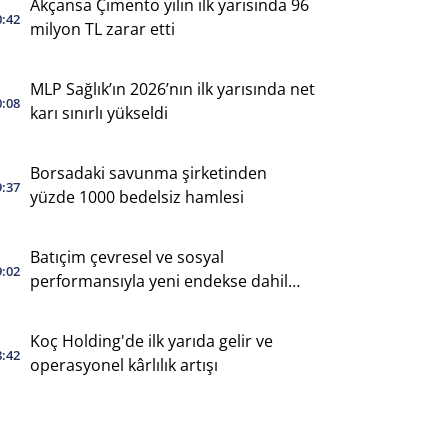
Akçansa Çimento yılın ilk yarısında 96
0:42
milyon TL zarar etti
MLP Sağlık’ın 2026’nın ilk yarısında net
0:08
karı sınırlı yükseldi
Borsadaki savunma şirketinden
9:37
yüzde 1000 bedelsiz hamlesi
Batıçim çevresel ve sosyal
9:02
performansıyla yeni endekse dahil
oldu
Koç Holding'de ilk yarıda gelir ve
8:42
operasyonel kârlılık artışı