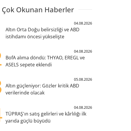
 Çok Okunan Haberler
1
04.08.2026
Altın Orta Doğu belirsizliği ve ABD
istihdamı öncesi yükselişte
2
04.08.2026
BofA alıma döndü: THYAO, EREGL ve
ASELS sepete eklendi
3
05.08.2026
Altın güçleniyor: Gözler kritik ABD
verilerinde olacak
4
04.08.2026
TÜPRAŞ'ın satış gelirleri ve kârlılığı ilk
yarıda güçlü büyüdü