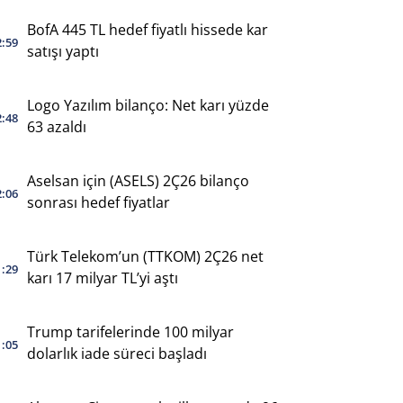
BofA 445 TL hedef fiyatlı hissede kar
2:59
satışı yaptı
Logo Yazılım bilanço: Net karı yüzde
2:48
63 azaldı
Aselsan için (ASELS) 2Ç26 bilanço
2:06
sonrası hedef fiyatlar
Türk Telekom’un (TTKOM) 2Ç26 net
1:29
karı 17 milyar TL’yi aştı
Trump tarifelerinde 100 milyar
1:05
dolarlık iade süreci başladı