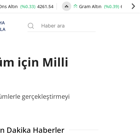
(%0.33)
4261.54
(%0.39)
6521.12
Ons Altın
Gram Altın
HA
ZLA
m için Milli
zümlerle gerçekleştirmeyi
n Dakika Haberler