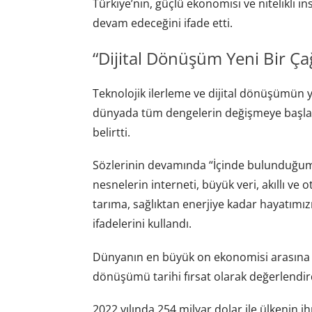
Türkiye’nin, güçlü ekonomisi ve nitelikli
devam edeceğini ifade etti.
“Dijital Dönüşüm Yeni Bir Çağ
Teknolojik ilerleme ve dijital dönüşümün y
dünyada tüm dengelerin değişmeye başladığ
belirtti.
Sözlerinin devamında “İçinde bulunduğum
nesnelerin interneti, büyük veri, akıllı ve 
tarıma, sağlıktan enerjiye kadar hayatımı
ifadelerini kullandı.
Dünyanın en büyük on ekonomisi arasına gi
dönüşümü tarihi fırsat olarak değerlendirdi
2022 yılında 254 milyar dolar ile ülkenin ih