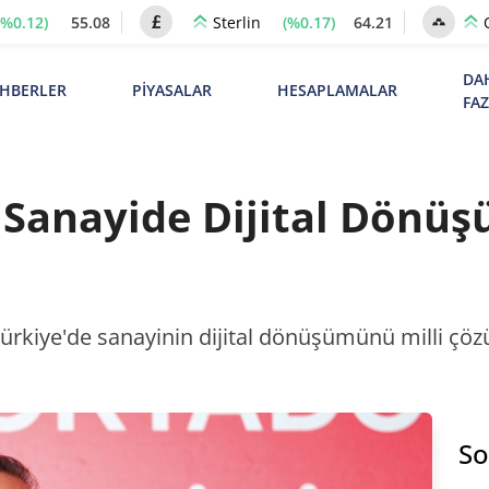
(%0.12)
55.08
(%0.17)
64.21
Sterlin
DA
HBERLER
PİYASALAR
HESAPLAMALAR
FA
Sanayide Dijital Dönüşü
Türkiye'de sanayinin dijital dönüşümünü milli çö
So