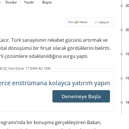
t
Durdur
Yazdır
Boyut
2
2
acır, Türk sanayisinin rekabet gücünü artırmak ve
al dönüşümü bir fırsat olarak gördüklerini belirtti.
1
rli çözümlere odaklanıldığına vurgu yaptı.
6/2Ç Kar/Zarar 17.84%-82.16%
1
erce enstrümana
kolayca yatırım yapın
Denemeye Başla
1
 Programı’nda bir konuşma gerçekleştiren Bakan,