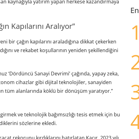
 insan kaynağıyla yatırım yapan herkese kazandırmaya
En
ın Kapılarını Aralıyor”
eni bir çağın kapılarını araladığına dikkat çekerken
ını ve rekabet koşullarının yeniden şekillendiğini
uz ‘Dördüncü Sanayi Devrimi’ çağında, yapay zeka,
otonom cihazlar gibi dijital teknolojiler, sanayiden
zın tüm alanlarında köklü bir dönüşüm yaratıyor.”
rmek ve teknolojik bağımsızlığı tesis etmek için bu
klerini sözlerine ekledi.
racat rekorunu kırdıklarını hatırlatan Kacır, 2023 yılı