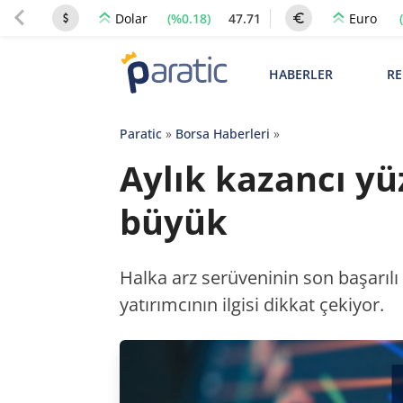
(%0.18)
47.71
Dolar
Euro
HABERLER
RE
Paratic
»
Borsa Haberleri
»
Aylık kazancı yüz
büyük
Halka arz serüveninin son başarılı
yatırımcının ilgisi dikkat çekiyor.