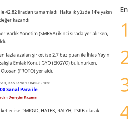
En
le 42,82 liradan tamamladı. Haftalık yüzde 14’e yakın
 değer kazandı.
r Varlık Yönetim (SMRVA) ikinci sırada yer alırken,
dı.
 fazla azalan şirket ise 2,7 baz puan ile İhlas Yayın
 azalışla Emlak Konut GYO (EKGYO) bulunurken,
 Otosan (FROTO) yer aldı.
6/2Ç Kar/Zarar 17.84%-82.16%
0$ Sanal Para ile
madan Deneyim Kazanın
şirketler ise DMRGD, HATEK, RALYH, TSKB olarak