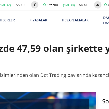
(%0.32)
55.19
(%0.38)
64.41
Sterlin
DA
HBERLER
PİYASALAR
HESAPLAMALAR
FA
de 47,59 olan şirkette y
 isimlerinden olan Dct Trading paylarında kazançl
So