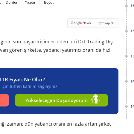
t
Durdur
Yazdır
Boyut
1
1
ığının son başarılı isimlerinden biri Dct Trading Dış
van gören şirkette, yabancı yatırımcı oranı da hızlı
1
TTR Fiyatı Ne Olur?
1
için lütfen katılım sağlayınız.
Yükseleceğini Düşünüyorum
1
iği zaman; dün yabancı oranı en fazla artan şirket