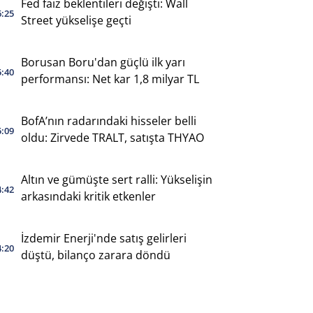
Fed faiz beklentileri değişti: Wall
6:25
Street yükselişe geçti
Borusan Boru'dan güçlü ilk yarı
5:40
performansı: Net kar 1,8 milyar TL
BofA’nın radarındaki hisseler belli
5:09
oldu: Zirvede TRALT, satışta THYAO
Altın ve gümüşte sert ralli: Yükselişin
4:42
arkasındaki kritik etkenler
İzdemir Enerji'nde satış gelirleri
4:20
düştü, bilanço zarara döndü