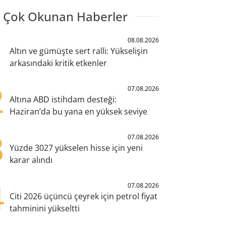
 Çok Okunan Haberler
1
08.08.2026
Altın ve gümüşte sert ralli: Yükselişin
arkasındaki kritik etkenler
2
07.08.2026
Altına ABD istihdam desteği:
Haziran’da bu yana en yüksek seviye
3
07.08.2026
Yüzde 3027 yükselen hisse için yeni
karar alındı
4
07.08.2026
Citi 2026 üçüncü çeyrek için petrol fiyat
tahminini yükseltti