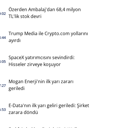
Özerden Ambalaj'dan 68,4 milyon
0:02
TL'lik stok devri
Trump Media ile Crypto.com yollarını
8:44
ayırdı
SpaceX yatırımcısını sevindirdi:
8:05
Hisseler zirveye koşuyor
Mogan Enerji'nin ilk yarı zararı
7:27
geriledi
E-Data'nın ilk yarı geliri geriledi: Şirket
6:53
zarara döndü