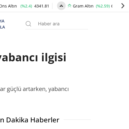
(%2.4)
4341.81
(%2.59)
6660.55
Ons Altın
Gram Altın
HA
ZLA
abancı ilgisi
ar güçlü artarken, yabancı
n Dakika Haberler