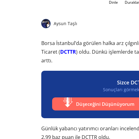
Dinle
Durakla
Aysun Taşlı
Borsa İstanbul’da görülen halka arz çılgınl
Ticaret (
DCTTR
) oldu. Dünkü işlemlerde ta
arttı.
Sizce DC
Sonuçları görmek 
Düşeceğini Düşünüyorum
Günlük yabancı yatırımcı oranları incelend
2,99 baz puan ile DCTTR oldu.