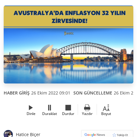
HABER GİRİŞ
26 Ekim 2022 09:01
SON GÜNCELLEME
26 Ekim 20
Dinle
Duraklat
Durdur
Yazdır
Boyut
Hatice Biçer