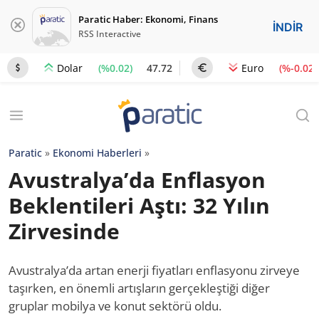
Paratic Haber: Ekonomi, Finans
İNDİR
RSS Interactive
(%0.02)
47.72
(%-0.02)
Dolar
Euro
Paratic
»
Ekonomi Haberleri
»
Avustralya’da Enflasyon
Beklentileri Aştı: 32 Yılın
Zirvesinde
Avustralya’da artan enerji fiyatları enflasyonu zirveye
taşırken, en önemli artışların gerçekleştiği diğer
gruplar mobilya ve konut sektörü oldu.