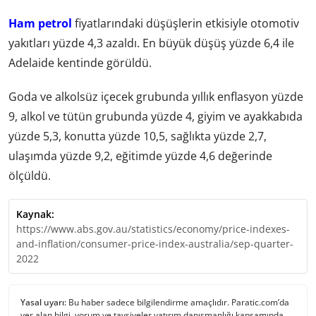
Ham petrol
fiyatlarındaki düşüşlerin etkisiyle otomotiv
yakıtları yüzde 4,3 azaldı. En büyük düşüş yüzde 6,4 ile
Adelaide kentinde görüldü.
Goda ve alkolsüz içecek grubunda yıllık enflasyon yüzde
9, alkol ve tütün grubunda yüzde 4, giyim ve ayakkabıda
yüzde 5,3, konutta yüzde 10,5, sağlıkta yüzde 2,7,
ulaşımda yüzde 9,2, eğitimde yüzde 4,6 değerinde
ölçüldü.
Kaynak:
https://www.abs.gov.au/statistics/economy/price-indexes-
and-inflation/consumer-price-index-australia/sep-quarter-
2022
Yasal uyarı:
Bu haber sadece bilgilendirme amaçlıdır. Paratic.com’da
yer alan bilgi, yorum ve tavsiyeler yatırım danışmanlığı kapsamında