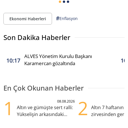
#
Enflasyon
Ekonomi Haberleri
Son Dakika Haberler
ALVES Yönetim Kurulu Başkanı
10:17
10
Karamercan gözaltında
En Çok Okunan Haberler
1
2
08.08.2026
Altın ve gümüşte sert ralli:
Altın 7 haftanın
Yükselişin arkasındaki
zirvesinden geril
kritik etkenler
Gözler ABD enfl