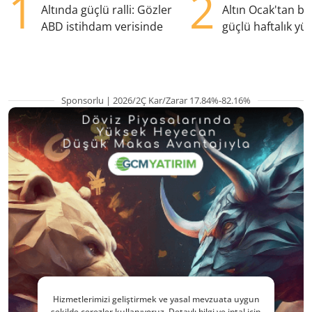
1
2
Altında güçlü ralli: Gözler
Altın Ocak'tan b
ABD istihdam verisinde
güçlü haftalık yük
hazırlanıyor
Sponsorlu | 2026/2Ç Kar/Zarar 17.84%-82.16%
Hizmetlerimizi geliştirmek ve yasal mevzuata uygun
şekilde çerezler kullanıyoruz. Detaylı bilgi ve iptal için