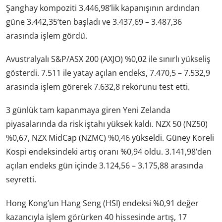
Şanghay kompoziti 3.446,98’lik kapanışının ardından
güne 3.442,35’ten başladı ve 3.437,69 – 3.487,36
arasında işlem gördü.
Avustralyalı S&P/ASX 200 (AXJO) %0,02 ile sınırlı yükseliş
gösterdi. 7.511 ile yatay açılan endeks, 7.470,5 – 7.532,9
arasında işlem görerek 7.632,8 rekorunu test etti.
3 günlük tam kapanmaya giren Yeni Zelanda
piyasalarında da risk iştahı yüksek kaldı. NZX 50 (NZ50)
%0,67, NZX MidCap (NZMC) %0,46 yükseldi. Güney Koreli
Kospi endeksindeki artış oranı %0,94 oldu. 3.141,98’den
açılan endeks gün içinde 3.124,56 – 3.175,88 arasında
seyretti.
Hong Kong’un Hang Seng (HSI) endeksi %0,91 değer
kazancıyla işlem görürken 40 hissesinde artış, 17