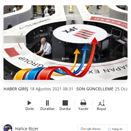
HABER GİRİŞ
18 Ağustos 2021 08:31
SON GÜNCELLEME
25 Ocak
Dinle
Duraklat
Durdur
Yazdır
Boyut
Hatice Biçer