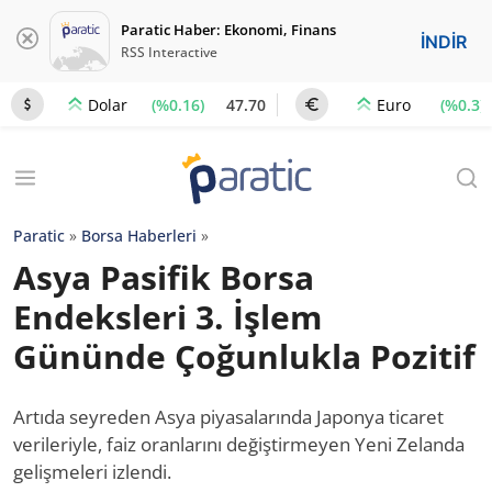
Paratic Haber: Ekonomi, Finans
İNDİR
RSS Interactive
(%0.16)
47.70
(%0.3)
Dolar
Euro
Paratic
»
Borsa Haberleri
»
Asya Pasifik Borsa
Endeksleri 3. İşlem
Gününde Çoğunlukla Pozitif
Artıda seyreden Asya piyasalarında Japonya ticaret
verileriyle, faiz oranlarını değiştirmeyen Yeni Zelanda
gelişmeleri izlendi.