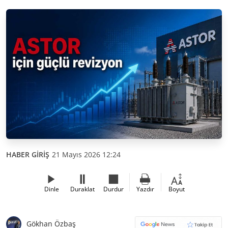
HABER GİRİŞ
21 Mayıs 2026 12:24
Dinle
Duraklat
Durdur
Yazdır
Boyut
Gökhan Özbaş