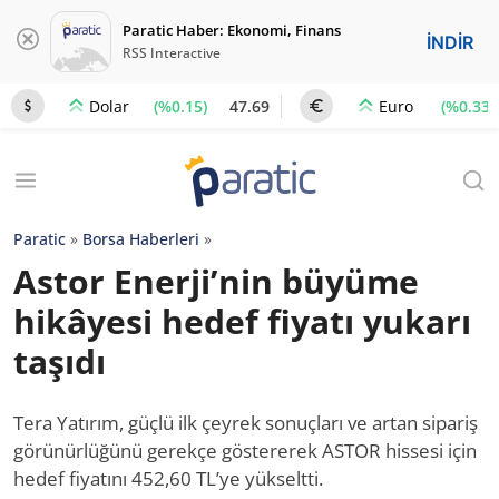
Paratic Haber: Ekonomi, Finans
İNDİR
RSS Interactive
(%0.15)
47.69
(%0.33)
Dolar
Euro
Paratic
»
Borsa Haberleri
»
Astor Enerji’nin büyüme
hikâyesi hedef fiyatı yukarı
taşıdı
Tera Yatırım, güçlü ilk çeyrek sonuçları ve artan sipariş
görünürlüğünü gerekçe göstererek ASTOR hissesi için
hedef fiyatını 452,60 TL’ye yükseltti.