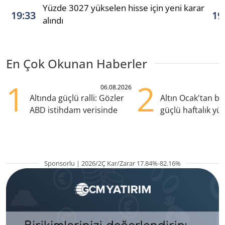
Yüzde 3027 yükselen hisse için yeni karar
19:33
19
alındı
En Çok Okunan Haberler
1
2
06.08.2026
Altında güçlü ralli: Gözler
Altın Ocak'tan b
ABD istihdam verisinde
güçlü haftalık yük
hazırlanıyor
Sponsorlu | 2026/2Ç Kar/Zarar 17.84%-82.16%