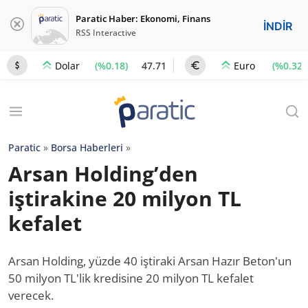
Paratic Haber: Ekonomi, Finans
İNDİR
RSS Interactive
(%0.18)
47.71
(%0.32)
Dolar
Euro
Paratic
»
Borsa Haberleri
»
Arsan Holding’den
iştirakine 20 milyon TL
kefalet
Arsan Holding, yüzde 40 iştiraki Arsan Hazır Beton'un
50 milyon TL'lik kredisine 20 milyon TL kefalet
verecek.