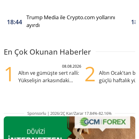
Trump Media ile Crypto.com yollarını
18:44
18
ayırdı
En Çok Okunan Haberler
1
2
08.08.2026
Altın ve gümüşte sert ralli:
Altın Ocak'tan b
Yükselişin arkasındaki
güçlü haftalık yük
kritik etkenler
hazırlanıyor
Sponsorlu | 2026/2Ç Kar/Zarar 17.84%-82.16%