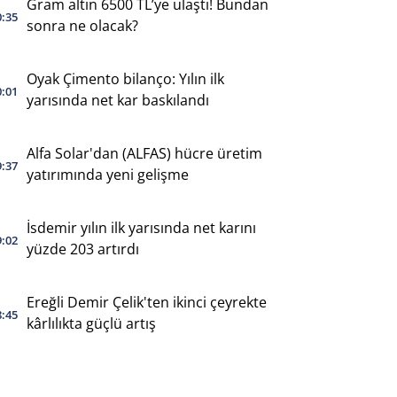
Gram altın 6500 TL’ye ulaştı! Bundan
0:35
sonra ne olacak?
Oyak Çimento bilanço: Yılın ilk
0:01
yarısında net kar baskılandı
Alfa Solar'dan (ALFAS) hücre üretim
9:37
yatırımında yeni gelişme
İsdemir yılın ilk yarısında net karını
9:02
yüzde 203 artırdı
Ereğli Demir Çelik'ten ikinci çeyrekte
8:45
kârlılıkta güçlü artış