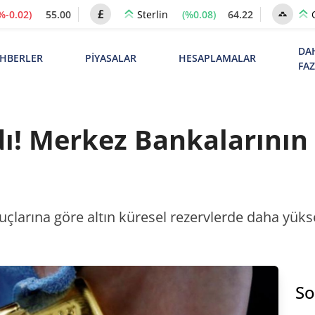
%-0.02)
55.00
(%0.08)
64.22
Sterlin
DA
HBERLER
PİYASALAR
HESAPLAMALAR
FA
ı! Merkez Bankalarının 
çlarına göre altın küresel rezervlerde daha yüks
So