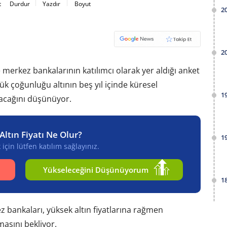
t
Durdur
Yazdır
Boyut
2
2
 merkez bankalarının katılımcı olarak yer aldığı anket
k çoğunluğu altının beş yıl içinde küresel
1
lacağını düşünüyor.
Altın Fiyatı Ne Olur?
1
için lütfen katılım sağlayınız.
Yükseleceğini Düşünüyorum
1
bankaları, yüksek altın fiyatlarına rağmen
asını bekliyor.