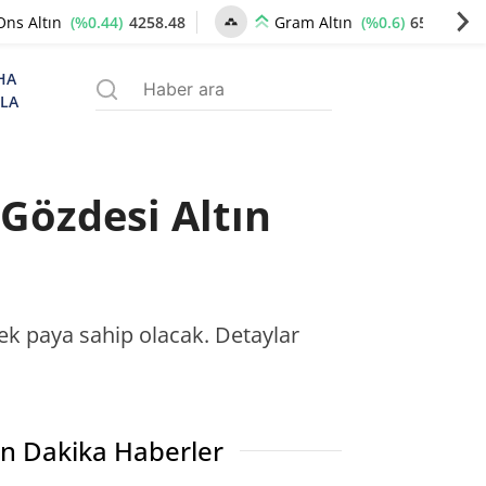
(%0.44)
4258.48
(%0.6)
6531.50
Ons Altın
Gram Altın
HA
ZLA
Gözdesi Altın
ek paya sahip olacak. Detaylar
n Dakika Haberler