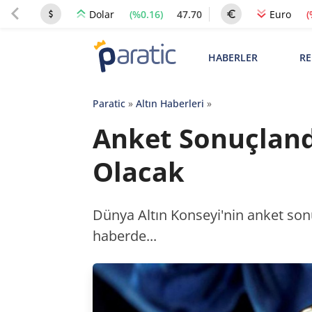
(%0.16)
47.70
(
Dolar
Euro
HABERLER
RE
Paratic
»
Altın Haberleri
»
Anket Sonuçland
Olacak
Dünya Altın Konseyi'nin anket sonu
haberde...