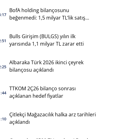
BofA holding bilançosunu
3:17
beğenmedi: 1,5 milyar TL’lik satış
yaptı
Bulls Girişim (BULGS) yılın ilk
2:51
yarısında 1,1 milyar TL zarar etti
Albaraka Türk 2026 ikinci çeyrek
2:25
bilançosu açıklandı
TTKOM 2Ç26 bilanço sonrası
1:44
açıklanan hedef fiyatlar
Çitlekçi Mağazacılık halka arz tarihleri
1:10
açıklandı