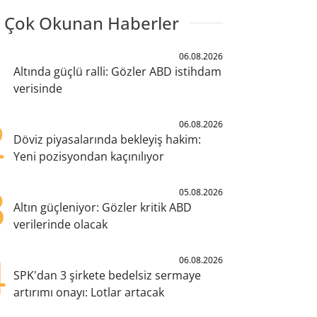
 Çok Okunan Haberler
1
06.08.2026
Altında güçlü ralli: Gözler ABD istihdam
verisinde
2
06.08.2026
Döviz piyasalarında bekleyiş hakim:
Yeni pozisyondan kaçınılıyor
3
05.08.2026
Altın güçleniyor: Gözler kritik ABD
verilerinde olacak
4
06.08.2026
SPK'dan 3 şirkete bedelsiz sermaye
artırımı onayı: Lotlar artacak