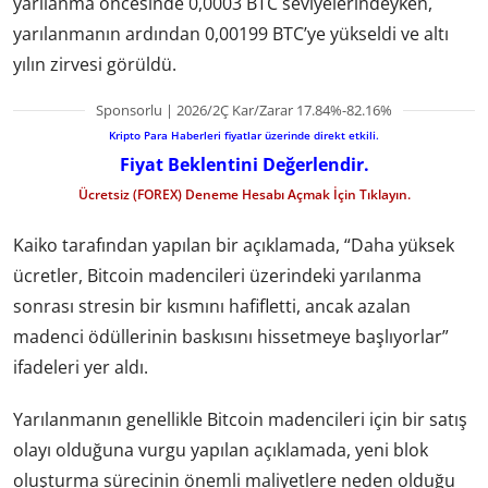
yarılanma öncesinde 0,0003 BTC seviyelerindeyken,
yarılanmanın ardından 0,00199 BTC’ye yükseldi ve altı
yılın zirvesi görüldü.
Sponsorlu | 2026/2Ç Kar/Zarar 17.84%-82.16%
Kripto Para Haberleri fiyatlar üzerinde direkt etkili.
Fiyat Beklentini Değerlendir.
Ücretsiz (FOREX) Deneme Hesabı Açmak İçin Tıklayın.
Kaiko tarafından yapılan bir açıklamada, “Daha yüksek
ücretler, Bitcoin madencileri üzerindeki yarılanma
sonrası stresin bir kısmını hafifletti, ancak azalan
madenci ödüllerinin baskısını hissetmeye başlıyorlar”
ifadeleri yer aldı.
Yarılanmanın genellikle Bitcoin madencileri için bir satış
olayı olduğuna vurgu yapılan açıklamada, yeni blok
oluşturma sürecinin önemli maliyetlere neden olduğu