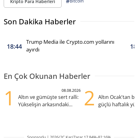
#
Bitcoin
Kripto Para Haberleri
Son Dakika Haberler
Trump Media ile Crypto.com yollarını
18:44
18
ayırdı
En Çok Okunan Haberler
1
2
08.08.2026
Altın ve gümüşte sert ralli:
Altın Ocak'tan b
Yükselişin arkasındaki
güçlü haftalık yük
kritik etkenler
hazırlanıyor
Sponsorlu | 2026/2Ç Kar/Zarar 17.84%-82.16%