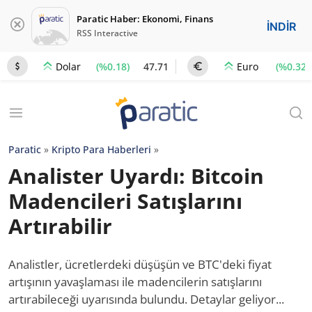
Paratic Haber: Ekonomi, Finans
İNDİR
RSS Interactive
(%0.18)
47.71
(%0.32)
Dolar
Euro
Paratic
»
Kripto Para Haberleri
»
Analister Uyardı: Bitcoin
Madencileri Satışlarını
Artırabilir
Analistler, ücretlerdeki düşüşün ve BTC'deki fiyat
artışının yavaşlaması ile madencilerin satışlarını
artırabileceği uyarısında bulundu. Detaylar geliyor...