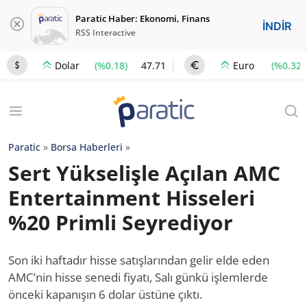
Paratic Haber: Ekonomi, Finans
İNDİR
RSS Interactive
(%0.18)
47.71
(%0.32)
Dolar
Euro
Paratic
»
Borsa Haberleri
»
Sert Yükselişle Açılan AMC
Entertainment Hisseleri
%20 Primli Seyrediyor
Son iki haftadır hisse satışlarından gelir elde eden
AMC’nin hisse senedi fiyatı, Salı günkü işlemlerde
önceki kapanışın 6 dolar üstüne çıktı.