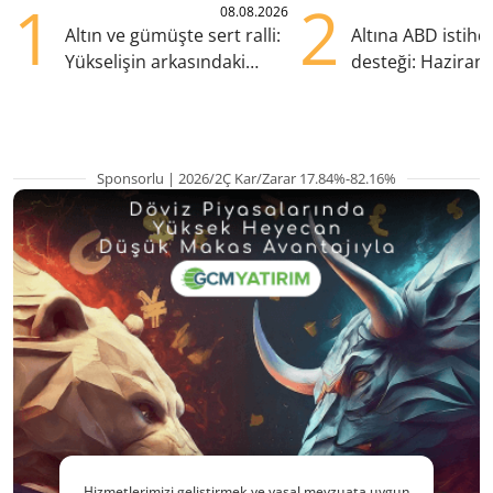
1
2
08.08.2026
Altın ve gümüşte sert ralli:
Altına ABD istih
Yükselişin arkasındaki
desteği: Haziran
kritik etkenler
yana en yüksek s
Sponsorlu | 2026/2Ç Kar/Zarar 17.84%-82.16%
Hizmetlerimizi geliştirmek ve yasal mevzuata uygun