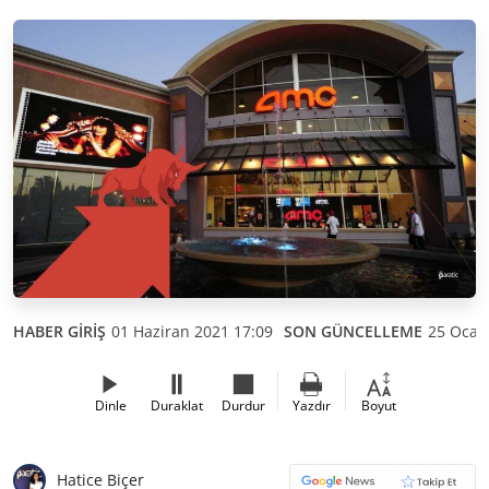
HABER GİRİŞ
01 Haziran 2021 17:09
SON GÜNCELLEME
25 Ocak
Dinle
Duraklat
Durdur
Yazdır
Boyut
Hatice Biçer